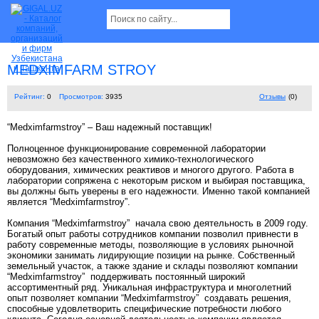
MEDXIMFARM STROY
Рейтинг:
0
Просмотров:
3935
Отзывы
(0)
“Medximfarmstroy” – Ваш надежный поставщик!
Полноценное функционирование современной лаборатории
невозможно без качественного химико-технологического
оборудования, химических реактивов и многого другого. Работа в
лаборатории сопряжена с некоторым риском и выбирая поставщика,
вы должны быть уверены в его надежности. Именно такой компанией
является “Medximfarmstroy”.
Компания “Medximfarmstroy” начала свою деятельность в 2009 году.
Богатый опыт работы сотрудников компании позволил привнести в
работу современные методы, позволяющие в условиях рыночной
экономики занимать лидирующие позиции на рынке. Собственный
земельный участок, а также здание и склады позволяют компании
“Medximfarmstroy” поддерживать постоянный широкий
ассортиментный ряд. Уникальная инфраструктура и многолетний
опыт позволяет компании “Medximfarmstroy” создавать решения,
способные удовлетворить специфические потребности любого