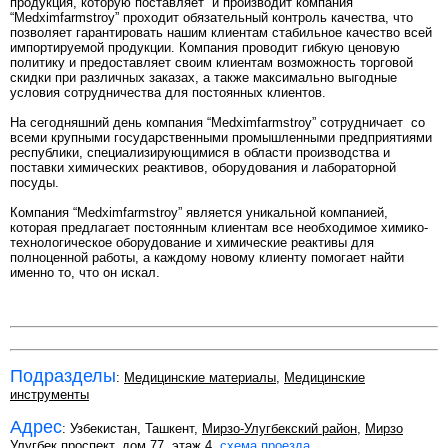
продукция, которую поставляет и производит компания
“Medximfarmstroy” проходит обязательный контроль качества, что
позволяет гарантировать нашим клиентам стабильное качество всей
импортируемой продукции. Компания проводит гибкую ценовую
политику и предоставляет своим клиентам возможность торговой
скидки при различных заказах, а также максимально выгодные
условия сотрудничества для постоянных клиентов.
На сегодняшний день компания “Medximfarmstroy” сотрудничает со
всеми крупными государственными промышленными предприятиями
республики, специализирующимися в области производства и
поставки химических реактивов, оборудования и лабораторной
посуды.
Компания “Medximfarmstroy” является уникальной компанией,
которая предлагает постоянным клиентам все необходимое химико-
технологическое оборудование и химические реактивы для
полноценной работы, а каждому новому клиенту помогает найти
именно то, что он искал.
Подразделы
:
Медицинские материалы
,
Медицинские
инструменты
Адрес
: Узбекистан, Ташкент,
Мирзо-Улугбекский район
,
Мирзо
Улугбек проспект
, дом 77, этаж 4,
схема проезда