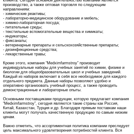
клиента. Сегодня основной деятельностью компании является
производство, а также оптовая торговля по следующим
направлениям:
- химические реактивы;
- лабораторно-медицинское оборудование и мебель;
- химико-лабораторная посуда;
- питательные среды;
- текстильные вспомогательные вещества и химикаты;
- индикаторы;
- фиксаналы;
- ветеринарные препараты и сельскохозяйственные препараты;
- дезинфекционные средства;
- лекарственные травы;
Кроме этого, компания “Medximfarmstroy” производит
индивидуальные наборы для учебных занятий по химии, физике и
биологии для общеобразовательных школ и учебных заведений.
Каждый из наборов включает в себя все необходимое для каждого
отдельного предмета. Данные наборы позволяют удобно и
оперативно организовать учебный процесс, а также проводить
демонстрационные и лабораторные опыты.
Основными поставщиками продукции, которую предлагает компания
“Medximfarmstroy”, сегодня являются такие страны как Россия,
Китай, Казахстан, Турция и др. Благодаря прямым поставкам наши
клиенты могут получать качественную продукцию по самым низким
ценам.
Важно отметить, что ассортиментная политика компании преследует
цель максимального удовлетворения потребностей клиента. Вся