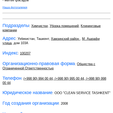
- мытье фасадов
Наша фотогалерея
Подразделы
:
Химчистки
,
Уборка помещений
,
Клининговые
компании
Адрес
: Узбекистан, Ташкент,
Хамзинский район
,
М. Ашрафи
улица
, дом 103А
Индекс
:
100207
Организационно-правовая форма
:
Общества с
Ограниченной Ответственностью
Телефон
:
(+998 90) 994 00 44
,
(+998 90) 995 00 44
,
(+998 90) 998
00 44
Юридическое название
: OOO "CLEAN SERVICE TASHKENT"
Год создания организации
: 2008