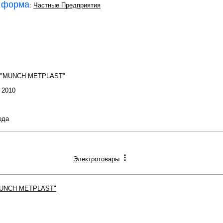
 форма
:
Частные Предприятия
П "MUNCH METPLAST"
: 2010
еда
Электротовары
UNCH METPLAST"