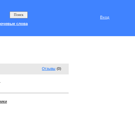
Вход
ючевые слова
Отзывы
(0)
.
ники