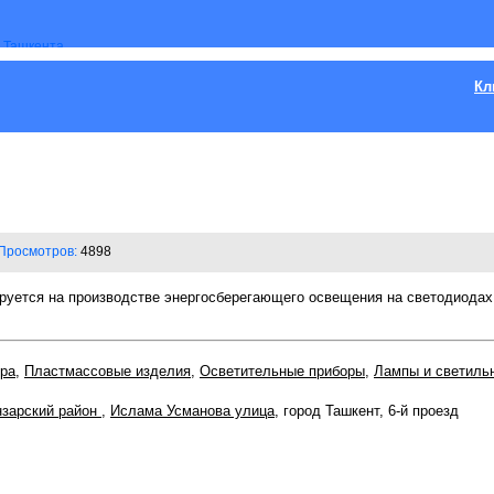
Кл
Просмотров:
4898
ется на производстве энергосберегающего освещения на светодиодах
ра
,
Пластмассовые изделия
,
Осветительные приборы
,
Лампы и светиль
зарский район
,
Ислама Усманова улица
, город Ташкент, 6-й проезд