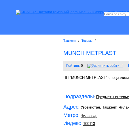
Ташкент
/
Товары
/
MUNCH METPLAST
Рейтинг:
0
ЧП "MUNCH METPLAST" специализиру
Подразделы
:
Предметы интерье
Адрес
: Узбекистан, Ташкент,
Чилан
Метро
:
Чиланзар
Индекс
:
100113