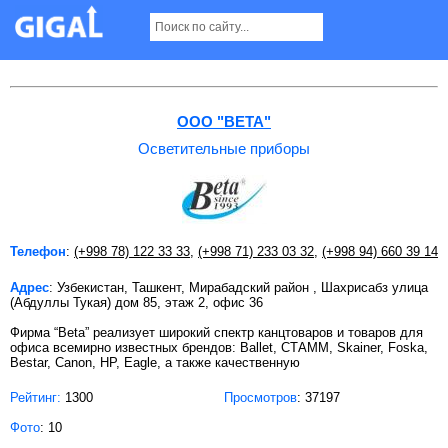
Осветительные приборы в Ташкенте
OOO "BETA"
Осветительные приборы
Телефон
:
(+998 78) 122 33 33
,
(+998 71) 233 03 32
,
(+998 94) 660 39 14
Адрес
: Узбекистан, Ташкент, Мирабадский район , Шахрисабз улица
(Абдуллы Тукая) дом 85, этаж 2, офис 36
Фирма “Beta” реализует широкий спектр канцтоваров и товаров для
офиса всемирно известных брендов: Ballet, СТАММ, Skainer, Foska,
Bestar, Canon, HP, Eagle, а также качественную
Рейтинг:
1300
Просмотров
: 37197
Фото
: 10