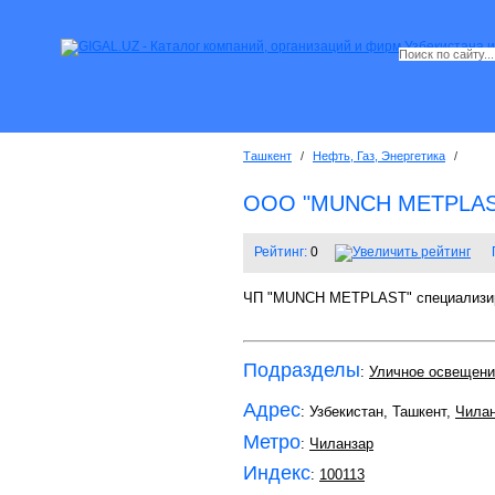
Ташкент
/
Нефть, Газ, Энергетика
/
OOO "MUNCH METPLAS
Рейтинг:
0
ЧП "MUNCH METPLAST" специализиру
Подразделы
:
Уличное освещени
Адрес
: Узбекистан, Ташкент,
Чилан
Метро
:
Чиланзар
Индекс
:
100113