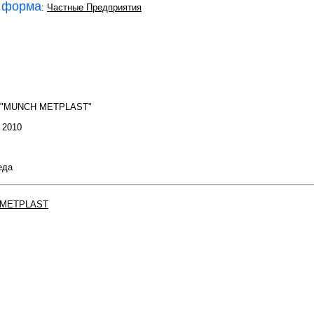
 форма
:
Частные Предприятия
П "MUNCH METPLAST"
: 2010
еда
METPLAST