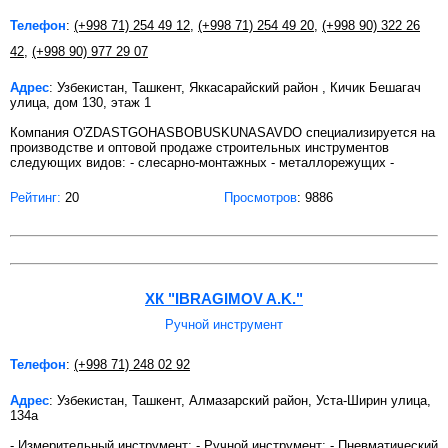
Телефон
:
(+998 71) 254 49 12
,
(+998 71) 254 49 20
,
(+998 90) 322 26
42
,
(+998 90) 977 29 07
Адрес
: Узбекистан, Ташкент, Яккасарайский район , Кичик Бешагач
улица, дом 130, этаж 1
Компания O'ZDASTGOHASBOBUSKUNASAVDO специализируется на
производстве и оптовой продаже строительных инструментов
следующих видов: - слесарно-монтажных - металлорежущих -
Рейтинг:
20
Просмотров
: 9886
ХК "IBRAGIMOV A.K."
Ручной инструмент
Телефон
:
(+998 71) 248 02 92
Адрес
: Узбекистан, Ташкент, Алмазарский район, Уста-Ширин улица,
134а
- Измерительный инструмент; - Ручной инструмент; - Пневматический