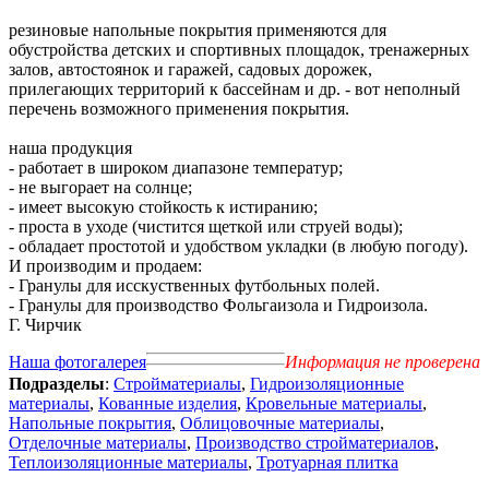
резиновые напольные покрытия применяются для
обустройства детских и спортивных площадок, тренажерных
залов, автостоянок и гаражей, садовых дорожек,
прилегающих территорий к бассейнам и др. - вот неполный
перечень возможного применения покрытия.
наша продукция
- работает в широком диапазоне температур;
- не выгорает на солнце;
- имеет высокую стойкость к истиранию;
- проста в уходе (чистится щеткой или струей воды);
- обладает простотой и удобством укладки (в любую погоду).
И производим и продаем:
- Гранулы для исскуственных футбольных полей.
- Гранулы для производство Фольгаизола и Гидроизола.
Г. Чирчик
Наша фотогалерея
Информация не проверена
Подразделы
:
Стройматериалы
,
Гидроизоляционные
материалы
,
Кованные изделия
,
Кровельные материалы
,
Напольные покрытия
,
Облицовочные материалы
,
Отделочные материалы
,
Производство стройматериалов
,
Теплоизоляционные материалы
,
Тротуарная плитка