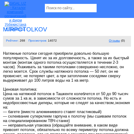
MIRPOTOLKOV
Рейтинг:
268
Просмотров:
14072
Отзывы
(0)
Натяжные потолки сегодня приобрели довольно большую
популярность. Ценят их за их долговечность, а также за их быстрый
монтаж (монтаж одного потолка осуществляется в течении 2-3
часов). Ухаживать за такими потолками совершенно несложно, он
легко моется. Срок службы натяжного потолка — 50 лет, он не
провиснет, не потеряет цвет, а при затоплении соседями сверху
выдерживает до 100 литров воды на 1 кв.метр.
Ценовая политика:
Цена на натяжной потолок в Ташкенте колеблется от 50 до 90 тысяч
сумов за 1 кв.м, в зависимости от сложности потолка. Но есть и
недобросовестные дилеры, которые не следят за качеством,экономя
на:
— багете (вместо алюминиевого ставят пластиковый)
— склеивание суперклеем гарпуна к полотну (мы сшиваем потолок
на специализированном ТВЧ-станке)
— неправильная упаковка (обращайте внимание, в каком виде
привозят потолок, обязательно по всему периметру потолка должна