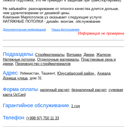
лежать подложка, это не приведет к защипам при транспортировке).
Не забывайте: разочарование от плохого качества длится дольше,
чем удовлетворение от дешевой цены.
Компания Мирпотолков.уз оказывает следующие услуги:
НАТЯЖНЫЕ ПОТОЛКИ - дизайн. монтаж. обслуживание
Дополнительная информация
Наша фотогалерея
Информация не проверена
Подразделы
:
Стройматериалы
,
Витражи
,
Двери
,
Жалюзи
,
Натяжные потолки
,
Отделочные материалы
,
Пластиковые окна и
двери
,
Производство стройматериалов
Адрес
: Узбекистан, Ташкент,
Юнусабадский район
,
Ахмада
Дониша улица
, дом 31
Форма оплаты
:
наличный расчет
,
безналичный расчет
,
сумовая
карта UzCard
Гарантийное обслуживание
:
1 год
Телефон
:
(+998 97) 750 11 33