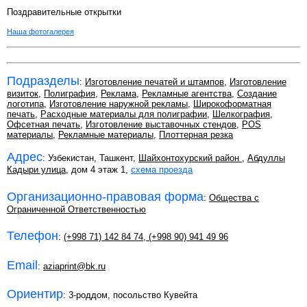
Поздравительные открытки
Наша фотогалерея
Подразделы
:
Изготовление печатей и штампов
,
Изготовление
визиток
,
Полиграфия
,
Реклама
,
Рекламные агентства
,
Создание
логотипа
,
Изготовление наружной рекламы
,
Широкоформатная
печать
,
Расходные материалы для полиграфии
,
Шелкография
,
Офсетная печать
,
Изготовление выставочных стендов
,
POS
материалы
,
Рекламные материалы
,
Плоттерная резка
Адрес
: Узбекистан, Ташкент,
Шайхонтохурский район
,
Абдуллы
Кадыри улица
, дом 4 этаж 1,
схема проезда
Организационно-правовая форма
:
Общества с
Ограниченной Ответственностью
Телефон
:
(+998 71) 142 84 74
,
(+998 90) 941 49 96
Email
:
aziaprint@bk.ru
Ориентир
: 3-роддом, посольство Кувейта