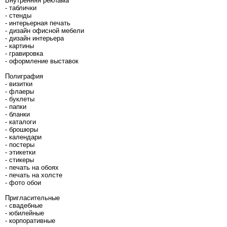
Внутренняя реклама
- таблички
- стенды
- интерьерная печать
- дизайн офисной мебели
- дизайн интерьера
- картины
- гравировка
- оформление выставок
Полиграфия
- визитки
- флаеры
- буклеты
- папки
- бланки
- каталоги
- брошюры
- календари
- постеры
- этикетки
- стикеры
- печать на обоях
- печать на холсте
- фото обои
Пригласительные
- свадебные
- юбилейные
- корпоративные