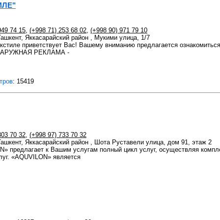
ИЛЕ"
949 74 15
,
(+998 71) 253 68 02
,
(+998 90) 971 79 10
Ташкент, Яккасарайский район , Мукими улица, 1/7
екстиле приветствует Вас! Вашему вниманию предлагается ознакомиться
 НАРУЖНАЯ РЕКЛАМА -
тров
: 15419
303 70 32
,
(+998 97) 733 70 32
 Ташкент, Яккасарайский район , Шота Руставели улица, дом 91, этаж 2
» предлагает к Вашим услугам полный цикл услуг, осуществляя компле
луг. «AQUVILON» является