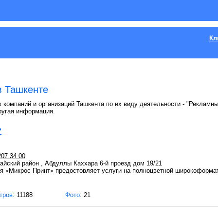
Кл
в Ташкенте
к компаний и организаций Ташкента по их виду деятельности - "Рекламны
ругая информация.
"
207 34 00
райский район , Абдуллы Каххара 6-й проезд дом 19/21
я «Микрос Принт» предостовляет услуги на полноцветной широкоформат
тров
: 11188
Фото
: 21