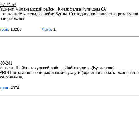
747 74 57
 Ташкент, Чиланзарский район , Кичик халка йули дом 6А
 Ташкенте!Вывески,наклейки,буквы. Светодиодная подсветка рекламной 
жной рекламы
тров
: 13283
Фото
: 1
-80-241
 Ташкент, Шайхонтохурский район , Лабзак улица (Бутлерова)
INT оказывает полиграфические услуги (офсетная печать, лазерная пе
ое общение,
тров
: 4974