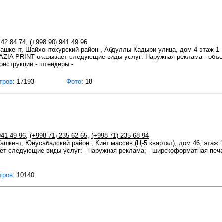
142 84 74
,
(+998 90) 941 49 96
 Ташкент, Шайхонтохурский район , Абдуллы Кадыри улица, дом 4 этаж 1
ZIA PRINT оказывает следующие виды услуг: Наружная реклама - объем
онструкции - штендеры -
тров
: 17193
Фото
: 18
941 49 96
,
(+998 71) 235 62 65
,
(+998 71) 235 68 94
Ташкент, Юнусабадский район , Киёт массив (Ц-5 квартал), дом 46, этаж 
 следующие виды услуг: - наружная реклама; - широкоформатная печат
тров
: 10140