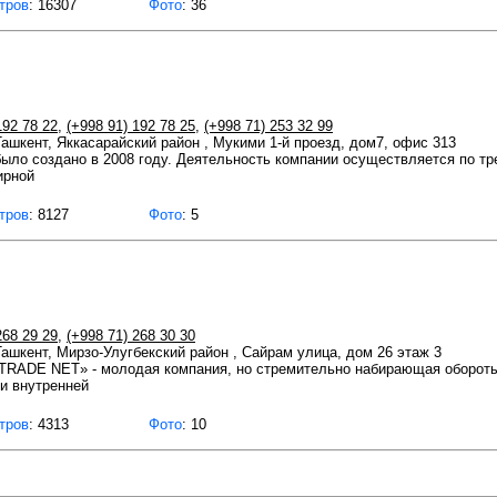
тров
: 16307
Фото
: 36
192 78 22
,
(+998 91) 192 78 25
,
(+998 71) 253 32 99
 Ташкент, Яккасарайский район , Мукими 1-й проезд, дом7, офис 313
ыло создано в 2008 году. Деятельность компании осуществляется по тр
ирной
тров
: 8127
Фото
: 5
268 29 29
,
(+998 71) 268 30 30
 Ташкент, Мирзо-Улугбекский район , Сайрам улица, дом 26 этаж 3
TRADE NET» - молодая компания, но стремительно набирающая обороты
и внутренней
тров
: 4313
Фото
: 10