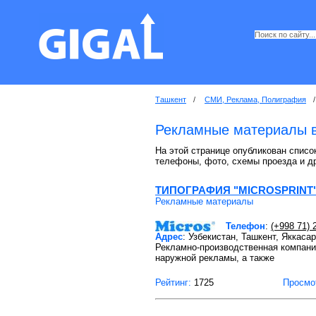
Ташкент
/
СМИ, Реклама, Полиграфия
/
Рекламные материалы 
На этой странице опубликован списо
телефоны, фото, схемы проезда и д
ТИПОГРАФИЯ "MICROSPRINT
Рекламные материалы
Телефон
:
(+998 71) 
Адрес
: Узбекистан, Ташкент, Яккаса
Рекламно-производственная компани
наружной рекламы, а также
Рейтинг:
1725
Просмо