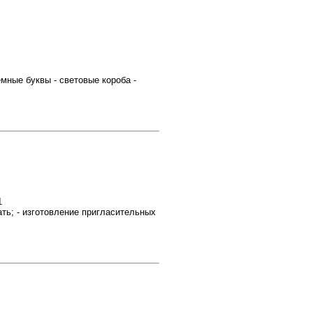
ные буквы - световые короба -
1
ь; - изготовление пригласительных