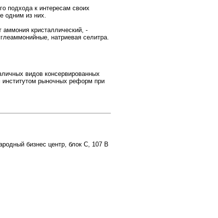
о подхода к интересам своих
е одним из них.
т аммония кристаллический, -
углеаммонийные, натриевая селитра.
азличных видов консервированных
им институтом рыночных реформ при
ародный бизнес центр, блок С, 107 В