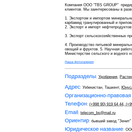
Компания OOO “TBS GROUP” придерж
клиентов. Мы заинтересованы в разв
1. Экспортом и импортом минеральны
карбамид гранулированный и прилов
2. Экспорт и импорт нефтепродуктов
3. Экспорт сельскохозяйственных пр
4. Производство питьевой минераль
овощей и фруктов. 5. Научная работ
Министерстве сельского и водного х
Наша фотогалерея
Подразделы
:
Удобрения
,
Расте
Адрес
: Узбекистан, Ташкент,
Юнус
Организационно-правовая
Телефон
:
(+998 90) 919 64 44
,
(+9
Email
:
telecom_bs@mail.ru
Ориентир
: бывший завод "Зенит"
Юридическое название
: О