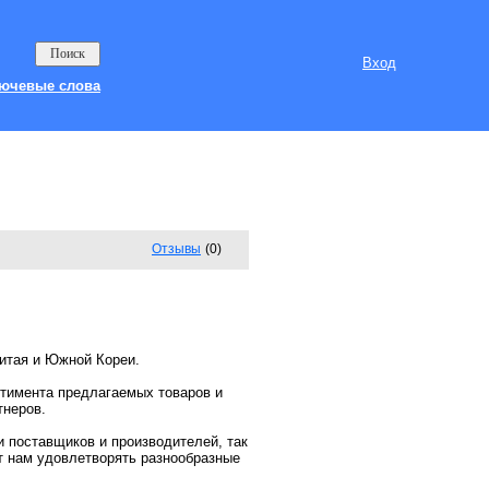
Вход
ючевые слова
Отзывы
(0)
итая и Южной Кореи.
тимента предлагаемых товаров и
тнеров.
 поставщиков и производителей, так
т нам удовлетворять разнообразные