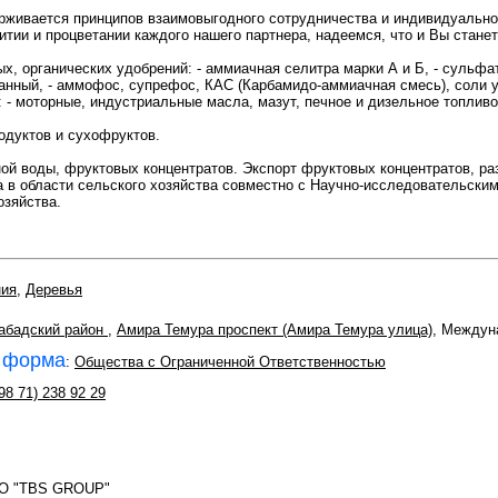
ивается принципов взаимовыгодного сотрудничества и индивидуальног
итии и процветании каждого нашего партнера, надеемся, что и Вы станет
х, органических удобрений: - аммиачная селитра марки А и Б, - сульфа
анный, - аммофос, супрефос, КАС (Карбамидо-аммиачная смесь), соли 
: - моторные, индустриальные масла, мазут, печное и дизельное топливо
одуктов и сухофруктов.
ной воды, фруктовых концентратов. Экспорт фруктовых концентратов, р
а в области сельского хозяйства совместно с Научно-исследовательск
озяйства.
ния
,
Деревья
абадский район
,
Амира Темура проспект (Амира Темура улица)
, Междун
 форма
:
Общества с Ограниченной Ответственностью
98 71) 238 92 29
ОО "TBS GROUP"