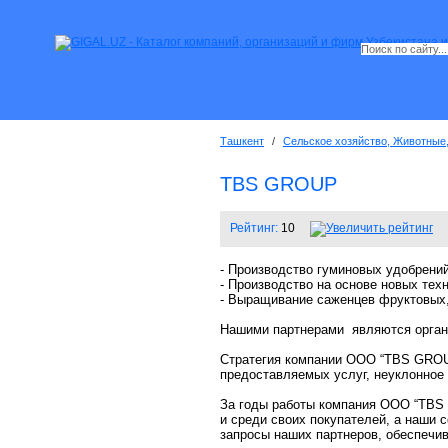
Ташкент
/
Сельское хозяйство, Животные
TBS GROUP
Рейтинг:
10
- Производство гуминовых удобрений
- Производство на основе новых тех
- Выращивание саженцев фруктовых,
Нашими партнерами являются органи
Стратегия компании OOO “TBS GROUP
предоставляемых услуг, неуклонное
За годы работы компания OOO “TBS 
и среди своих покупателей, а наши
запросы наших партнеров, обеспечив