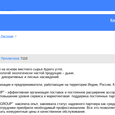
Кл
, Растения
/
Просмотров:
7110
 на основе местного сырья бурого угля;
нологий экологически чистой продукции – дыни;
 декоративных и лесных насаждений.
зации и предприниматели, работающие на территории Индии, России, К
” - эффективная организация поставок и постоянное расширение ассор
 повышение уровня сервиса и маркетинговая поддержка постоянных пар
GROUP” накопила опыт, завоевала статус надежного партнера как среди
 сотрудники приобрели необходимый профессионализм. Все это позволяе
ать конкурентные цены и качественное обслуживание.