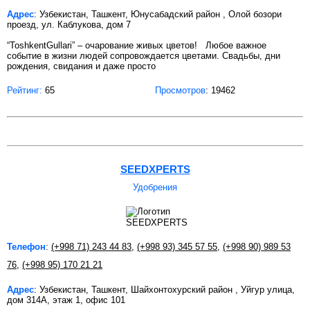
Адрес
: Узбекистан, Ташкент, Юнусабадский район , Олой бозори
проезд, ул. Каблукова, дом 7
“ToshkentGullari” – очарование живых цветов! Любое важное
событие в жизни людей сопровождается цветами. Свадьбы, дни
рождения, свидания и даже просто
Рейтинг:
65
Просмотров
: 19462
SEEDXPERTS
Удобрения
Телефон
:
(+998 71) 243 44 83
,
(+998 93) 345 57 55
,
(+998 90) 989 53
76
,
(+998 95) 170 21 21
Адрес
: Узбекистан, Ташкент, Шайхонтохурский район , Уйгур улица,
дом 314А, этаж 1, офис 101