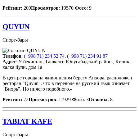
Рейтинг:
200
Просмотров
: 19570
Фото
: 9
QUYUN
Спорт-бары
Телефон
:
(+998 71) 234 52 74
,
(+998 71) 234 91 87
Адрес
: Узбекистан, Ташкент, Юнусабадский район , Кичик
халка йули, дом 1а
В центре города на живописном берегу Анхора, расположен
ресторан "Quyun", что в переводе на русский язык означает
"Вихрь". Но ничего подобного,-
Рейтинг:
72
Просмотров
: 11929
Фото
: 3
Отзывы
: 8
TABIAT KAFE
Спорт-бары