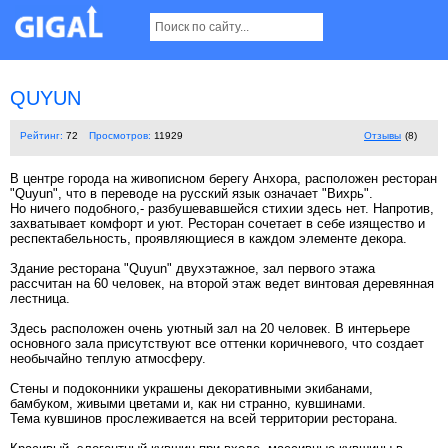
QUYUN
Рейтинг:
72
Просмотров:
11929
Отзывы
(8)
В центре города на живописном берегу Анхора, расположен ресторан
"Quyun", что в переводе на русский язык означает "Вихрь".
Но ничего подобного,- разбушевавшейся стихии здесь нет. Напротив,
захватывает комфорт и уют. Ресторан сочетает в себе изящество и
респектабельность, проявляющиеся в каждом элементе декора.
Здание ресторана "Quyun" двухэтажное, зал первого этажа
рассчитан на 60 человек, на второй этаж ведет винтовая деревянная
лестница.
Здесь расположен очень уютный зал на 20 человек. В интерьере
основного зала присутствуют все оттенки коричневого, что создает
необычайно теплую атмосферу.
Стены и подоконники украшены декоративными экибанами,
бамбуком, живыми цветами и, как ни странно, кувшинами.
Тема кувшинов прослеживается на всей территории ресторана.