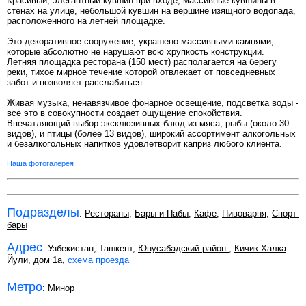
Красивый, элегантный кувшин при входе, массивные кувшины в
стенах на улице, небольшой кувшин на вершине изящного водопада,
расположенного на летней площадке.
Это декоративное сооружение, украшено массивными камнями,
которые абсолютно не нарушают всю хрупкость конструкции.
Летняя площадка ресторана (150 мест) располагается на берегу
реки, тихое мирное течение которой отвлекает от повседневных
забот и позволяет расслабиться.
Живая музыка, ненавязчивое фонарное освещение, подсветка воды -
все это в совокупности создает ощущение спокойствия.
Впечатляющий выбор эксклюзивных блюд из мяса, рыбы (около 30
видов), и птицы (более 13 видов), широкий ассортимент алкогольных
и безалкогольных напитков удовлетворит каприз любого клиента.
Наша фотогалерея
Подразделы
:
Рестораны
,
Бары и Пабы
,
Кафе
,
Пивоварня
,
Спорт-
бары
Адрес
: Узбекистан, Ташкент,
Юнусабадский район
,
Кичик Халка
Йули
, дом 1а,
схема проезда
Метро
:
Минор