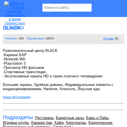
BLACK
Рейтинг:
200
Просмотров:
19570
Отзывы
(0)
Развлекательный центр BLACK
-Караоке БАР
-Nintendo WII
-Playstation 3
-Просмотр HD фильмов
-Спортивные трансляции
-Эксклюзивные канала HD а также платного телевидения
Большие экраны, Удобные диваны, Индивидуальные команты с
кондинционированием, Напитки, Алкоголь, Вкусная еда.
Наша фотогалерея
Подразделы
:
Рестораны
,
Банкетные залы
,
Бары и Пабы
,
Игровые клубы
,
Караоке бар
,
Кафе
,
Кинотеатры
,
Кондитерские
,
Развлекательный комплекс
,
Спорт-бары