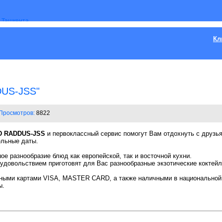
Кл
DUS-JSS"
Просмотров:
8822
 RADDUS-JSS
и первоклассный сервис помогут Вам отдохнуть с друзья
ельные даты.
е разнообразие блюд как европейской, так и восточной кухни.
довольствием приготовят для Вас разнообразные экзотические коктейл
ными картами VISA, MASTER CARD, а также наличными в национальной 
ы.