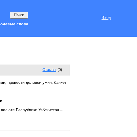
Вход
ючевые слова
Отзывы
(0)
ми, провести деловой ужин, банкет
и.
валюте Республики Узбекистан –