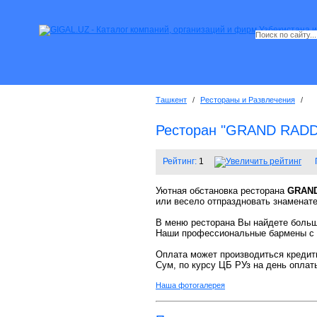
Ташкент
/
Рестораны и Развлечения
/
Ресторан "GRAND RAD
Рейтинг:
1
Уютная обстановка ресторана
GRAND
или весело отпраздновать знаменат
В меню ресторана Вы найдете большо
Наши профессиональные бармены с у
Оплата может производиться кредит
Сум, по курсу ЦБ РУз на день оплат
Наша фотогалерея