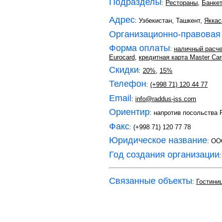
Подразделы
:
Рестораны
,
Банке
Адрес
: Узбекистан, Ташкент,
Яккас
Организационно-правовая
Форма оплаты
:
наличный расче
Eurocard
,
кредитная карта Master Car
Скидки
:
20%
,
15%
Телефон
:
(+998 71) 120 44 77
Email
:
info@raddus-jss.com
Ориентир
: напротив посольства
Факс
: (+998 71) 120 77 78
Юридическое название
: OO
Год создания организации
Связанные объекты
:
Гостини