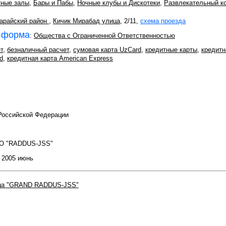
тные залы
,
Бары и Пабы
,
Ночные клубы и Дискотеки
,
Развлекательный к
арайский район
,
Кичик Мирабад улица
, 2/11,
схема проезда
 форма
:
Общества с Ограниченной Ответственностью
т
,
безналичный расчет
,
сумовая карта UzCard
,
кредитные карты
,
кредитн
d
,
кредитная карта American Express
 Российской Федерации
O "RADDUS-JSS"
: 2005 июнь
ца "GRAND RADDUS-JSS"