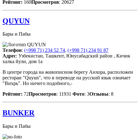
Рейтинг:
160
Просмотров
: 20627
QUYUN
Бары и Пабы
Телефон
:
(+998 71) 234 52 74
,
(+998 71) 234 91 87
Адрес
: Узбекистан, Ташкент, Юнусабадский район , Кичик
халка йули, дом 1а
В центре города на живописном берегу Анхора, расположен
ресторан "Quyun", что в переводе на русский язык означает
"Вихрь". Но ничего подобного,-
Рейтинг:
72
Просмотров
: 11931
Фото
: 3
Отзывы
: 8
BUNKER
Бары и Пабы