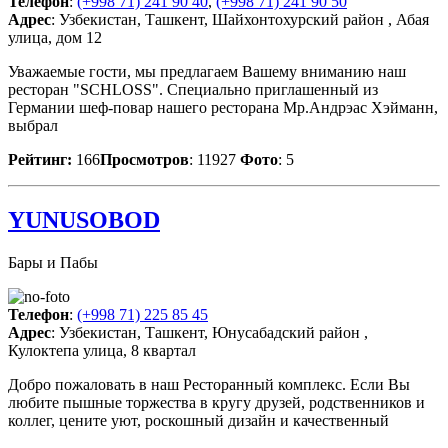
Телефон
:
(+998 71) 241 90 40
,
(+998 71) 241 90 50
Адрес
: Узбекистан, Ташкент, Шайхонтохурский район , Абая
улица, дом 12
Уважаемые гости, мы предлагаем Вашему вниманию наш
ресторан "SCHLOSS". Специально приглашенный из
Германии шеф-повар нашего ресторана Мр.Андрэас Хэйманн,
выбрал
Рейтинг:
166
Просмотров
: 11927
Фото
: 5
YUNUSOBOD
Бары и Пабы
Телефон
:
(+998 71) 225 85 45
Адрес
: Узбекистан, Ташкент, Юнусабадский район ,
Кулоктепа улица, 8 квартал
Добро пожаловать в наш Ресторанный комплекс. Если Вы
любите пышные торжества в кругу друзей, родственников и
коллег, цените уют, роскошный дизайн и качественный