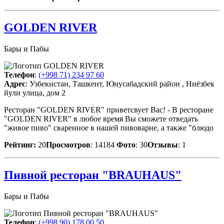
GOLDEN RIVER
Бары и Пабы
Телефон
:
(+998 71) 234 97 60
Адрес
: Узбекистан, Ташкент, Юнусабадский район , Ниёзбек
йули улица, дом 2
Ресторан "GOLDEN RIVER" приветсвует Вас! - В ресторане
"GOLDEN RIVER" в любое время Вы сможете отведать
"живое пиво" сваренное в нашей пивоварне, а также "блюдо
Рейтинг:
20
Просмотров
: 14184
Фото
: 30
Отзывы
: 1
Пивной ресторан "BRAUHAUS"
Бары и Пабы
Телефон
:
(+998 90) 178 00 50