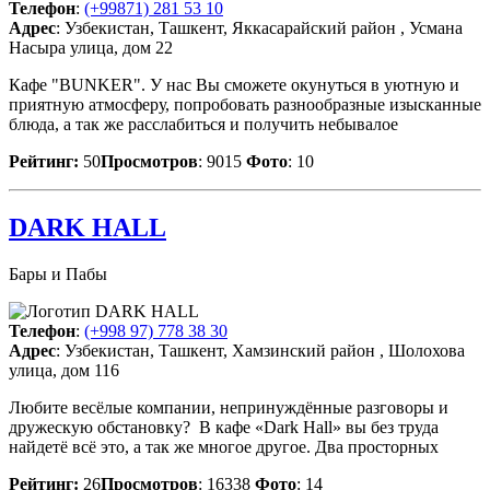
Телефон
:
(+99871) 281 53 10
Адрес
: Узбекистан, Ташкент, Яккасарайский район , Усмана
Насыра улица, дом 22
Кафе "BUNKER". У нас Вы сможете окунуться в уютную и
приятную атмосферу, попробовать разнообразные изысканные
блюда, а так же расслабиться и получить небывалое
Рейтинг:
50
Просмотров
: 9015
Фото
: 10
DARK HALL
Бары и Пабы
Телефон
:
(+998 97) 778 38 30
Адрес
: Узбекистан, Ташкент, Хамзинский район , Шолохова
улица, дом 116
Любите весёлые компании, непринуждённые разговоры и
дружескую обстановку? В кафе «Dark Hall» вы без труда
найдетё всё это, а так же многое другое. Два просторных
Рейтинг:
26
Просмотров
: 16338
Фото
: 14