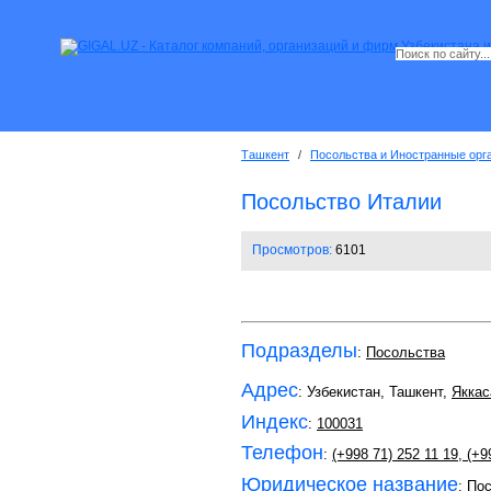
Ташкент
/
Посольства и Иностранные орг
Посольство Италии
Просмотров:
6101
Подразделы
:
Посольства
Адрес
: Узбекистан, Ташкент,
Яккас
Индекс
:
100031
Телефон
:
(+998 71) 252 11 19
,
(+99
Юридическое название
: По