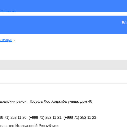
Кл
анизации
/
арайский район
,
Юсуфа Хос Ходжиба улица
, дом 40
8 71) 252 11 20
,
(+998 71) 252 11 21
,
(+998 71) 252 11 23
сольство Итальянской Республики