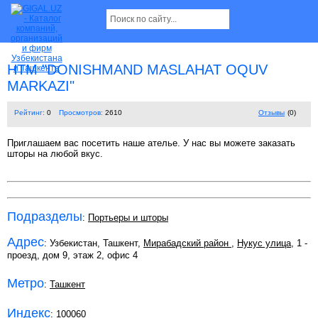
НТМ "DONISHMAND MASLAHAT OQUV
MARKAZI"
Рейтинг:
0
Просмотров:
2610
Отзывы
(0)
Приглашаем вас посетить наше ателье. У нас вы можете заказать
шторы на любой вкус.
Подразделы
:
Портьеры и шторы
Адрес
: Узбекистан, Ташкент,
Мирабадский район
,
Нукус улица
, 1 -
проезд, дом 9, этаж 2, офис 4
Метро
:
Ташкент
Индекс
:
100060