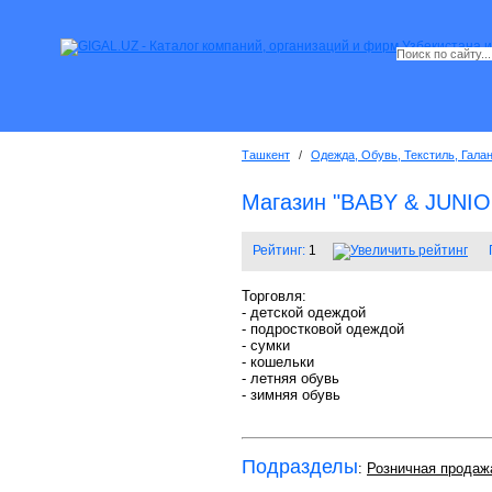
Ташкент
/
Одежда, Обувь, Текстиль, Гала
Магазин "BABY & JUNIO
Рейтинг:
1
Торговля:
- детской одеждой
- подростковой одеждой
- сумки
- кошельки
- летняя обувь
- зимняя обувь
Подразделы
:
Розничная продаж