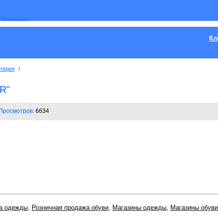
Кл
нтерея
/
R"
Просмотров:
6634
а одежды
,
Розничная продажа обуви
,
Магазины одежды
,
Магазины обуви