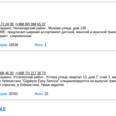
177 24 08
,
(+998 90) 994 65 07
 Ташкент, Чиланзарский район , Мукими улица, дом 138
RE предлагает широкий ассортимент детской, женской и мужской трико
адают современным
тров
: 18538
Фото
: 1
808 46 20
,
(+998 71) 217 38 73
Ташкент, Учтепинский район , Учтепа улица, квартал 13, дом 7, этаж 1, м
 Узбекистана "Gigabyte Easy Service" специализируется на выпуске три
 спросом, в Узбекистане. Наши изделия
тров
: 20761
Фото
: 22
ILE