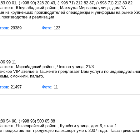
183 00 01
,
(+998 90) 328 20 43
,
(+998 71) 212 82 87
,
(+998 71) 212 89 82
 Ташкент, Юнусабадский район , Махмуда Мирзаева улица, дом 1А
дин из крупнейших производителей спецодежды и униформы на рынке Уз
 производстве и реализации
тров
: 29389
Фото
: 123
306 99 11
 Ташкент, Мирабадский район , Чехова улица, 21/3
йское VIP ателье в Ташкенте предлагает Вам услуги по индивидуальном
юмы, смокинги, пальто,
тров
: 21497
Фото
: 11
280 54 90
,
(+998 93) 500 05 88
Ташкент, Яккасарайский район , Кушбеги улица, дом 6, этаж 1
 предоставляет продукцию на экспорт уже с 2007 года. Наша трикотажн