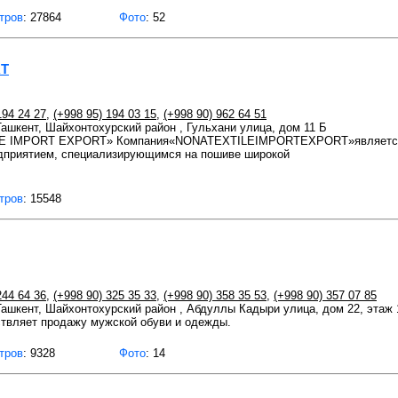
тров
: 27864
Фото
: 52
RT
194 24 27
,
(+998 95) 194 03 15
,
(+998 90) 962 64 51
 Ташкент, Шайхонтохурский район , Гульхани улица, дом 11 Б
E IMPORT EXPORT» Компания«NONATEXTILEIMPORTEXPORT»является 
приятием, специализирующимся на пошиве широкой
тров
: 15548
244 64 36
,
(+998 90) 325 35 33
,
(+998 90) 358 35 53
,
(+998 90) 357 07 85
 Ташкент, Шайхонтохурский район , Абдуллы Кадыри улица, дом 22, этаж 
твляет продажу мужской обуви и одежды.
тров
: 9328
Фото
: 14