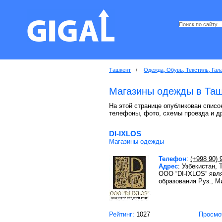
Ташкент
/
Одежда, Обувь, Текстиль, Гал
Магазины одежды в Таш
На этой странице опубликован списо
телефоны, фото, схемы проезда и д
DI-IXLOS
Магазины одежды
Телефон
:
(+998 90) 
Адрес
: Узбекистан, 
OOO “DI-IXLOS” явл
образования Руз., М
Рейтинг:
1027
Просмо