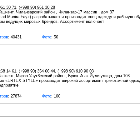
961 30 71
,
(+998 90) 961 30 28
 Ташкент, Чиланзарский район , Чиланзар-17 массив , дом 37
d Munira Fayz) разрабатывает и производит спец одежду и рабочую об
ры ведущих мировых брендов. Ассортимент включает
тров
: 40431
Фото
: 56
268 14 61
,
(+998 90) 354 66 44
,
(+998 90) 910 90 03
 Ташкент, Мирзо-Улугбекский район , Буюк Ипак Йули улица, дом 103
ие «ERTEX STYLE» производит широкий ассортимент трикотажной одеж
едприятие
тров
: 27874
Фото
: 100