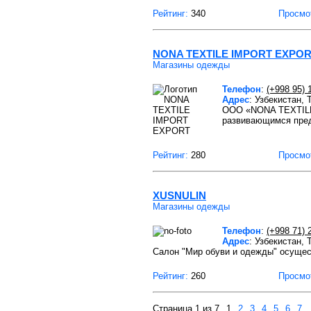
Рейтинг:
340
Просмо
NONA TEXTILE IMPORT EXPO
Магазины одежды
Телефон
:
(+998 95) 
Адрес
: Узбекистан,
ООО «NONA TEXTIL
развивающимся пред
Рейтинг:
280
Просмо
XUSNULIN
Магазины одежды
Телефон
:
(+998 71) 
Адрес
: Узбекистан,
Салон "Мир обуви и одежды" осущес
Рейтинг:
260
Просмо
Страница 1 из 7
1
2
3
4
5
6
7