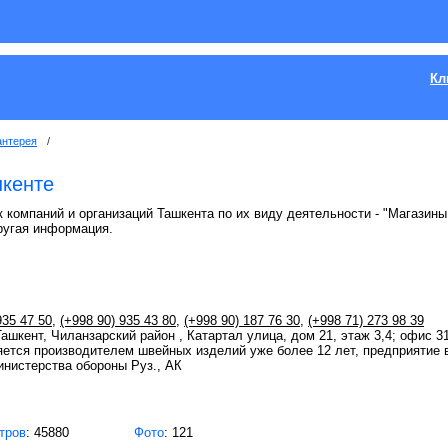
Кл
антерея
/
кенте
к компаний и организаций Ташкента по их виду деятельности - "Магазины
ругая информация.
935 47 50
,
(+998 90) 935 43 80
,
(+998 90) 187 76 30
,
(+998 71) 273 98 39
Ташкент, Чиланзарский район , Катартал улица, дом 21, этаж 3,4; офис 3
яется производителем швейных изделий уже более 12 лет, предприятие 
инистерства обороны Руз., АК
тров
: 45880
Фото
: 121