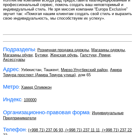
Коллектив компании всегда рад предоставить квалифицированный и
профессиональный сервис, помочь создать ваш неповторимый и
индивидуальный стиль. Не зря миссия компании “Europa Exclusive”
звучит так: «Помогая нашим клиентам создать свой стиль и выразить
свою индивидуальность, мы способствуем их успеху».
Подразделы
:
Розничная продажа одежды
,
Магазины одежды
,
Магазины обуви
,
Бутики
,
Женская обувь
,
Галстуки, Ремни,
Аксессуары
Адрес
: Узбекистан, Ташкент,
Мирзо-Улугбекский район
,
Амира
Темура проспект (Амира Темура улица)
, дом 65
Метро
:
Хамид Олимжон
Индекс
:
100000
Организационно-правовая форма
:
Индивидуальные
Предприниматели
Телефон
:
(+998 71) 237 06 93
,
(+998 71) 237 11 11
,
(+998 71) 237 22