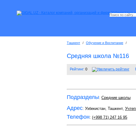
Ташкент
/
Обучение и Воспитание
/
Средняя школа №116
Рейтинг:
0
Подразделы
:
Средние школы
Адрес
: Узбекистан, Ташкент,
Учтеп
Телефон
:
(+998 71) 247 16 95