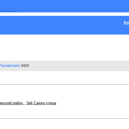
Кл
Просмотров:
3425
инский район
,
Зиё Саида улица