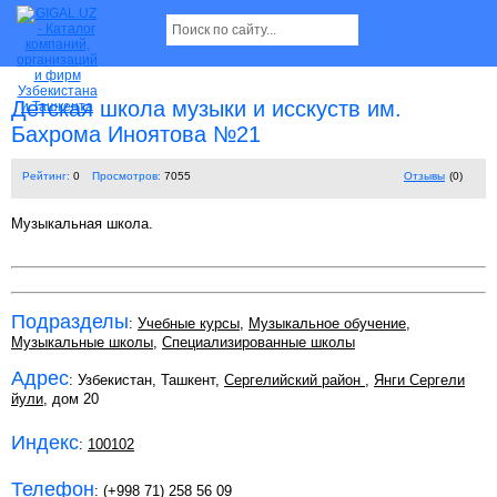
Детская школа музыки и исскуств им.
Бахрома Иноятова №21
Рейтинг:
0
Просмотров:
7055
Отзывы
(0)
Музыкальная школа.
Подразделы
:
Учебные курсы
,
Музыкальное обучение
,
Музыкальные школы
,
Специализированные школы
Адрес
: Узбекистан, Ташкент,
Сергелийский район
,
Янги Сергели
йули
, дом 20
Индекс
:
100102
Телефон
:
(+998 71) 258 56 09