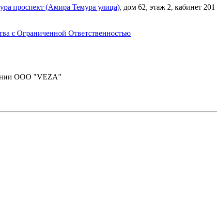
ура проспект (Амира Темура улица)
, дом 62, этаж 2, кабинет 201
ва с Ограниченной Ответственностью
пании ООО "VEZA"