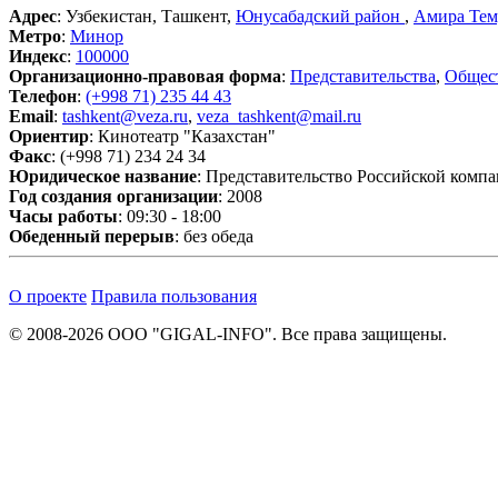
Адрес
: Узбекистан, Ташкент,
Юнусабадский район
,
Амира Тем
Метро
:
Минор
Индекс
:
100000
Организационно-правовая форма
:
Представительства
,
Общест
Телефон
:
(+998 71) 235 44 43
Email
:
tashkent@veza.ru
,
veza_tashkent@mail.ru
Ориентир
: Кинотеатр "Казахстан"
Факс
: (+998 71) 234 24 34
Юридическое название
: Представительство Российской ком
Год создания организации
: 2008
Часы работы
: 09:30 - 18:00
Обеденный перерыв
: без обеда
О проекте
Правила пользования
© 2008-2026 ООО "GIGAL-INFO". Все права защищены.