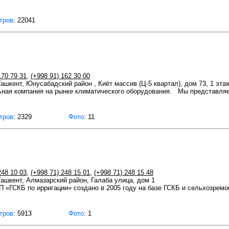
тров
: 22041
170 79 31
,
(+998 91) 162 30 00
Ташкент, Юнусабадский район , Киёт массив (Ц-5 квартал), дом 73, 1 эта
ьная компания на рынке климатического оборудования. Мы представля
тров
: 2329
Фото
: 11
248 10 03
,
(+998 71) 248 15 01
,
(+998 71) 248 15 48
 Ташкент, Алмазарский район, Галаба улица, дом 1
 «ГСКБ по ирригации» создано в 2005 году на базе ГСКБ и сельхозремо
тров
: 5913
Фото
: 1