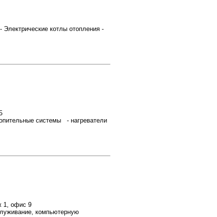
лектрические котлы отопления -
5
опительные системы - нагреватели
ж 1, офис 9
служивание, компьютерную