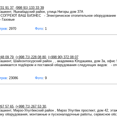
231 91 37
,
(998 91) 133 33 39
 Ташкент, Яшнабадский район, улица Нигоры дом 37А
ГРЕЮТ ВАШ БИЗНЕС - Электрическое отопительное оборудование - Э
- Газовые
тров
: 2970
Фото
: 1
248 09 79
,
(+998 71) 228 08 80
,
(+998 90) 372 08 07
 Ташкент, Шайхонтохурский район , , академика Юлдашева, дом 3а, офис 
имается подбором и поставкой оборудования следующих видов: - от
тров
: 23086
Фото
: 9
267 57 65
,
(+998 71) 267 53 30
,
Ташкент, Мирзо-Улугбекский район , Мирзо Улугбек проспект, дом 42, эта
ку оборудования, монтажные и пусконаладочные работы, сервисное об