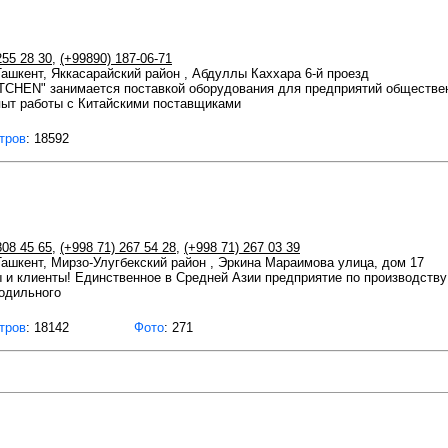
255 28 30
,
(+99890) 187-06-71
 Ташкент, Яккасарайский район , Абдуллы Каххара 6-й проезд
TCHEN" занимается поставкой оборудования для предприятий обществе
пыт работы с Китайскими поставщиками
тров
: 18592
808 45 65
,
(+998 71) 267 54 28
,
(+998 71) 267 03 39
 Ташкент, Мирзо-Улугбекский район , Эркина Мараимова улица, дом 17
 и клиенты! Единственное в Средней Азии предприятие по производству
лодильного
тров
: 18142
Фото
: 271