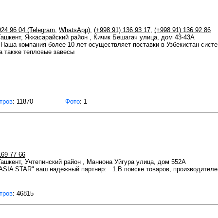
924 96 04 (Telegram
,
WhatsApp)
,
(+998 91) 136 93 17
,
(+998 91) 136 92 86
 Ташкент, Яккасарайский район , Кичик Бешагач улица, дом 43-43A
Наша компания более 10 лет осуществляет поставки в Узбекистан сист
 а также тепловые завесы
тров
: 11870
Фото
: 1
169 77 66
 Ташкент, Учтепинский район , Маннона Уйгура улица, дом 552А
"ASIA STAR" ваш надежный партнер: 1.В поиске товаров, производителей
тров
: 46815