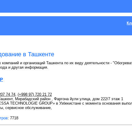
Кл
дование в Ташкенте
к компаний и организаций Ташкента по их виду деятельности - "Обогрева
езда и другая информация.
UP
207 74 74
,
(+998 97) 720 21 72
 Ташкент, Мирабадский район , Фаргона йули улица, дом 222/7 этаж 1
SSA TECHNOLOGIE GROUP» в Узбекистане с момента основания выполн
ы, сервисное обслуживание,
тров
: 7718