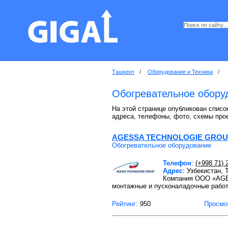
Ташкент
/
Оборудование и Техника
/
Обогревательное обору
На этой странице опубликован списо
адреса, телефоны, фото, схемы про
AGESSA TECHNOLOGIE GRO
Обогревательное оборудование
Телефон
:
(+998 71) 
Адрес
: Узбекистан,
Компания ООО «AGE
монтажные и пусконаладочные работ
Рейтинг:
950
Просмо