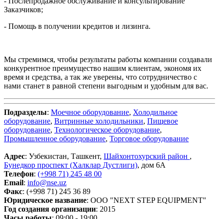
- Послепродажное обслуживание и консультирование
Заказчиков;
- Помощь в получении кредитов и лизинга.
Мы стремимся, чтобы результаты работы компании создавали
конкурентное преимущество нашим клиентам, экономя их
время и средства, а так же уверены, что сотрудничество с
нами станет в равной степени выгодным и удобным для вас.
Подразделы
:
Моечное оборудование
,
Холодильное
оборудование
,
Витринные холодильники
,
Пищевое
оборудование
,
Технологическое оборудование
,
Промышленное оборудование
,
Торговое оборудование
Адрес
: Узбекистан, Ташкент,
Шайхонтохурский район
,
Бунедкор проспект (Халклар Дустлиги)
, дом 6А
Телефон
:
(+998 71) 245 48 00
Email
:
info@nse.uz
Факс
: (+998 71) 245 36 89
Юридическое название
: OOO "NEXT STEP EQUIPMENT"
Год создания организации
: 2015
Часы работы
: 09:00 - 19:00