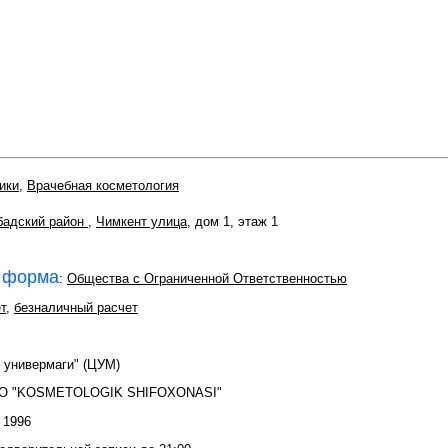
ики
,
Врачебная косметология
бадский район
,
Чимкент улица
, дом 1, этаж 1
 форма
:
Общества с Ограниченной Ответственностью
т
,
безналичный расчет
т универмаги" (ЦУМ)
OO "KOSMETOLOGIK SHIFOXONASI"
: 1996