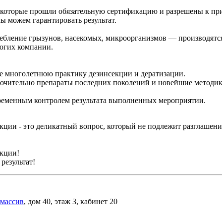
, которые прошли обязательную сертификацию и разрешены к пр
ы можем гарантировать результат.
ебление грызунов, насекомых, микроорганизмов — производятся 
ногих компании.
е многолетнюю практику дезинсекции и дератизации.
ючительно препараты последних поколений и новейшие методи
пременным контролем результата выполненных мероприятии.
екции - это деликатный вопрос, который не подлежит разглаше
екции!
результат!
 массив
, дом 40, этаж 3, кабинет 20