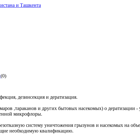
ы
(0)
фекция, дезинсекция и дератизация.
омаров ,тараканов и других бытовых насекомых) о дератизации -
генной микрофлоры.
зотказную систему уничтожения грызунов и насекомых на объек
еющие необходимую квалификацию.