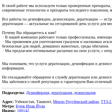
В своей работе мы используем только проверенные препараты
современные технологии и препараты последнего поколения, м
Все работы по дезинфекции, дезинсекции, дератизации — истр
дератизация — актуальные на сегодняшний день услуги для м
Почему Вы обращаетесь к нам?
∙ В нашей компании работают только профессионалы, имеющи
∙ Мы применяем для уничтожения грызунов и насекомых искл
безопасные для людей, домашних животных, среды обитания.
∙ Мы предлагаем оптимальные расценки на свои услуги, с не
Мы понимаем, что услуги дератизации, дезинфекции и дезинс
информации.
Не откладывайте обращение в службу дератизации или дезинс
Мы заботимся о своей репутации и гарантируем Вам отличный 
Подразделы
:
Дезинфекция, дератизация, дезинсекция
Адрес
: Узбекистан, Ташкент,
Мирзо-Улугбекский район
,
ТТЗ-2
Метро
:
Буюк Ипак Йули
Индекс
:
100142