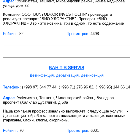
Адрес
: Узбекистан, Ташкент, Мирабадский район , Азиза Кадырова
улица, дом 72
Компания ООО "BUNYODKOR INVEST OLTIN" производит и
реализует препарат "БИО-ХЛОРАКТИВ". Препарат «БИО-
ХЛОРАКТИВ» 3 гр - это новинка, три в одном, то есть содержание
Рейтинг:
82
Просмотров
: 4498
BAH TIB SERVIS
Дезинфекция, дератизация, дезинсекция
Телефон
:
(+998 97) 344 77 44
,
(+998 71) 276 96 82
,
(+998 95) 144 66 14
Адрес
: Узбекистан, Ташкент, Чиланзарский район , Бунедкор
проспект (Халклар Дустлиги), д 50а
Наша компания профессионально выполняет следующие услуги: -
Дезинсекция: обработка против ползающих и летающих насекомых
(тараканы, блохи, клопы, скорпионы,
Рейтинг:
70
Просмотров
: 6001