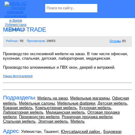
MEHAU TRADE
Рейтинг:
50
Просмотров:
19653
Отзывы
(0)
Производство экслюзивной мебели на заказ. В том числе офисная,
кухонная, спальная, детская, лабораторная, медицинская.
Производство алюминиевых и ПВХ окон, дверей и витражей.
Наша фотогалерея
Подразделы
:
Мебель на заказ
,
Мебельные магазины
,
Офисная
мебель
,
Мебельные салоны
,
Мебельные фабрики
,
Детская мебель
,
Кованая мебель
,
Компьютерная мебель
,
Кухонная мебель
,
Лабораторная мебель
,
Медицинская мебель
,
Оптовая продажа
мебели
,
Производство мебели
,
Розничная продажа мебели
,
Спальная мебель
,
Элитная мебель
,
Мебель
Адрес
: Узбекистан, Ташкент,
Юнусабадский район
,
Бодомзор