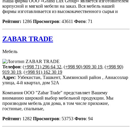
Наша фирма ООО «Grand Lux Group» является изготовителем
корпусной и мягкой мебели на заказ. Вся мебель нашей
фирмы изготавливается из высококачественного сырья и
Рейтинг:
1286
Просмотров
: 43611
Фото
: 71
ZABAR TRADE
Мебель
Телефон
:
(+998 71) 296 64 32
,
(+998 90) 909 30 19
,
(+998 90)
919 30 19
,
(+998 91) 162 30 19
Адрес
: Узбекистан, Ташкент, Хамзинский район , Авиасозлар
улица, 4-й квартал, дом 52А
Компания OOO "Zabar Trade" представляет Вашему
вниманию широкий выбор мебельной продукции. Мы
производим мебель для дома, в том числе прихожие,
гостиные, спальные,
Рейтинг:
1282
Просмотров
: 53753
Фото
: 94