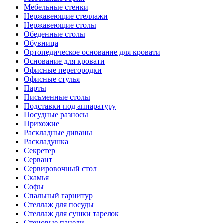
Мебельные стенки
Нержавеющие стеллажи
Нержавеющие столы
Обеденные столы
Обувница
Ортопедическое основание для кровати
Основание для кровати
Офисные перегородки
Офисные стулья
Парты
Письменные столы
Подставки под аппаратуру
Посудные разносы
Прихожие
Раскладные диваны
Раскладушка
Секретер
Сервант
Сервировочный стол
Скамья
Софы
Спальный гарнитур
Стеллаж для посуды
Стеллаж для сушки тарелок
Стеновые панели