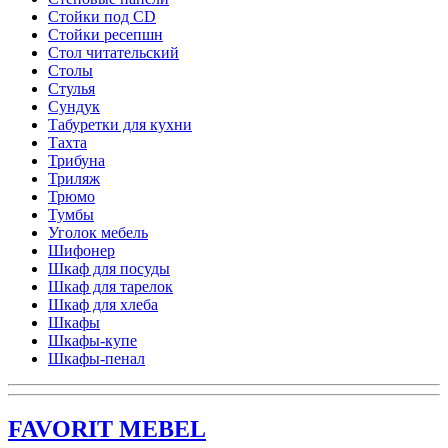
Стойки под CD
Стойки ресепшн
Стол читательский
Столы
Стулья
Сундук
Табуретки для кухни
Тахта
Трибуна
Триляж
Трюмо
Тумбы
Уголок мебель
Шифонер
Шкаф для посуды
Шкаф для тарелок
Шкаф для хлеба
Шкафы
Шкафы-купе
Шкафы-пенал
FAVORIT MEBEL