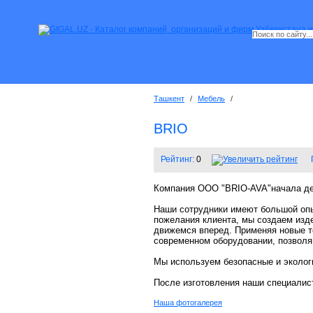
Ташкент
/
Мебель
/
BRIO
Рейтинг:
0
Компания OOO "BRIO-AVA"начала дея
Наши сотрудники имеют большой опыт
пожелания клиента, мы создаем изде
движемся вперед. Применяя новые т
современном оборудовании, позволя
Мы используем безопасные и эколог
После изготовления наши специалист
Наша фотогалерея