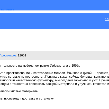
Кл
Просмотров:
12601
тельность на мебельном рынке Узбекистана с 1998г.
 в проектировании и изготовление мебели. Начиная с дизайн – проекта,
лия, которые не повторяются.Понимая, какая сейчас большая конкуренци
ехнологии качественную фурнитуру, мы создаем гармонию и уют. Произ
ющем с точностью совершать раскрой материала и улучшать качество и
ически чистые материалы.
ы произведут доставку и установку.