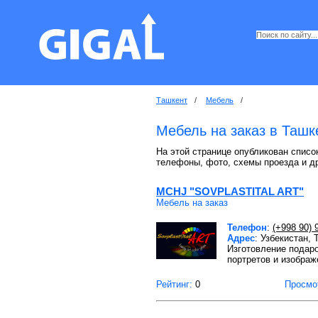
Ташкент
/
Мебель
/
Мебель на заказ в Ташк
На этой странице опубликован список
телефоны, фото, схемы проезда и д
MCHJ "SOVPLASTITAL ART"
Мебель на заказ
Телефон
:
(+998 90) 
Адрес
: Узбекистан,
Изготовление подаро
портретов и изобра
Рейтинг:
0
Просмо