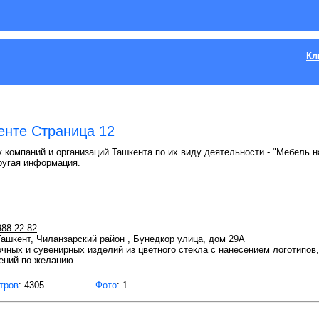
Кл
енте Страница 12
 компаний и организаций Ташкента по их виду деятельности - "Мебель на
ругая информация.
988 22 82
 Ташкент, Чиланзарский район , Бунедкор улица, дом 29A
чных и сувенирных изделий из цветного стекла с нанесением логотипов
жений по желанию
тров
: 4305
Фото
: 1