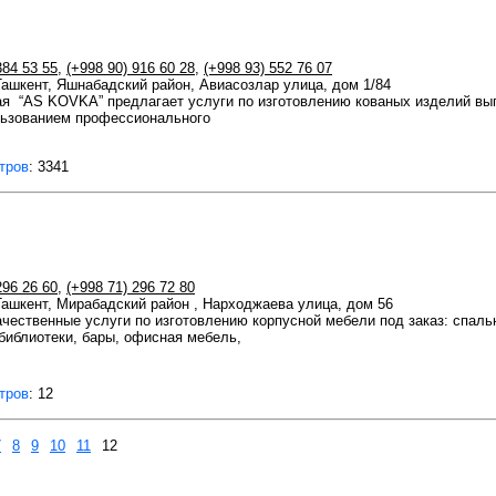
384 53 55
,
(+998 90) 916 60 28
,
(+998 93) 552 76 07
 Ташкент, Яшнабадский район, Авиасозлар улица, дом 1/84
ая “AS KOVKA” предлагает услуги по изготовлению кованых изделий в
льзованием профессионального
тров
: 3341
296 26 60
,
(+998 71) 296 72 80
 Ташкент, Мирабадский район , Нарходжаева улица, дом 56
чественные услуги по изготовлению корпусной мебели под заказ: спальни
 библиотеки, бары, офисная мебель,
тров
: 12
7
8
9
10
11
12