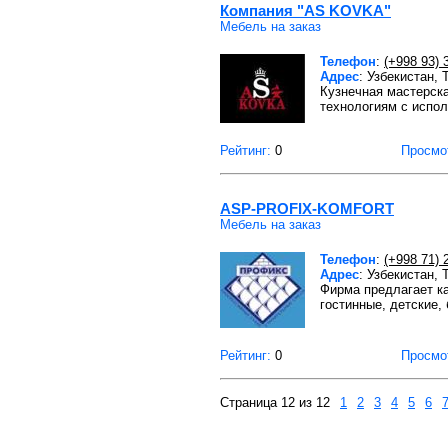
Компания "AS KOVKA"
Мебель на заказ
Телефон
:
(+998 93) 
Адрес
: Узбекистан,
Кузнечная мастерск
технологиям с испо
Рейтинг:
0
Просмо
ASP-PROFIX-KOMFORT
Мебель на заказ
Телефон
:
(+998 71) 
Адрес
: Узбекистан,
Фирма предлагает ка
гостинные, детские,
Рейтинг:
0
Просмо
Страница 12 из 12
1
2
3
4
5
6