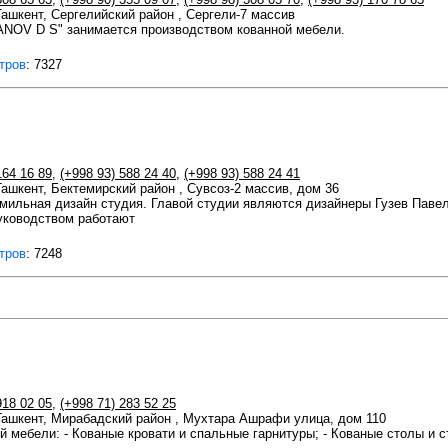
 Ташкент, Сергелийский район , Сергели-7 массив
OV D S" занимается производством кованной мебели.
тров
: 7327
164 16 89
,
(+998 93) 588 24 40
,
(+998 93) 588 24 41
 Ташкент, Бектемирский район , Сувсоз-2 массив, дом 36
амильная дизайн студия. Главой студии являются дизайнеры Гузев Паве
руководством работают
тров
: 7248
918 02 05
,
(+998 71) 283 52 25
 Ташкент, Мирабадский район , Мухтара Ашрафи улица, дом 110
й мебели: - Кованые кровати и спальные гарнитуры; - Кованые столы и с