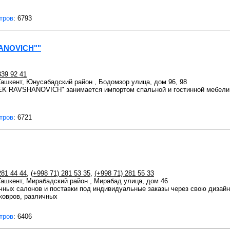
тров
: 6793
ANOVICH""
339 92 41
 Ташкент, Юнусабадский район , Бодомзор улица, дом 96, 98
 RAVSHANOVICH" занимается импортом спальной и гостинной мебели 
тров
: 6721
281 44 44
,
(+998 71) 281 53 35
,
(+998 71) 281 55 33
 Ташкент, Мирабадский район , Мирабад улица, дом 46
чных салонов и поставки под индивидуальные заказы через свою дизай
 ковров, различных
тров
: 6406