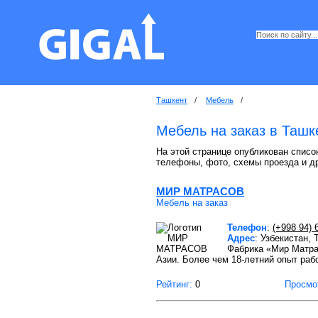
Ташкент
/
Мебель
/
Мебель на заказ в Ташк
На этой странице опубликован список
телефоны, фото, схемы проезда и д
МИР МАТРАСОВ
Мебель на заказ
Телефон
:
(+998 94) 
Адрес
: Узбекистан,
Фабрика «Мир Матра
Азии. Более чем 18-летний опыт раб
Рейтинг:
0
Просмо