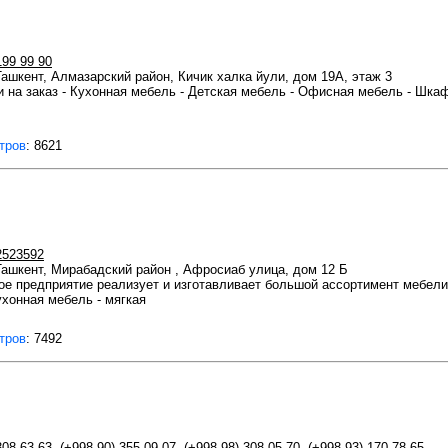
199 99 90
 Ташкент, Алмазарский район, Кичик халка йули, дом 19А, этаж 3
 на заказ - Кухонная мебель - Детская мебель - Офисная мебель - Шка
тров
: 8621
2523592
 Ташкент, Мирабадский район , Афросиаб улица, дом 12 Б
ое предприятие реализует и изготавливает большой ассортимент мебели
ухонная мебель - мягкая
тров
: 7492
308 63 63
,
(+998 90) 355 09 07
,
(+998 98) 308 05 70
,
(+998 93) 170 78 65