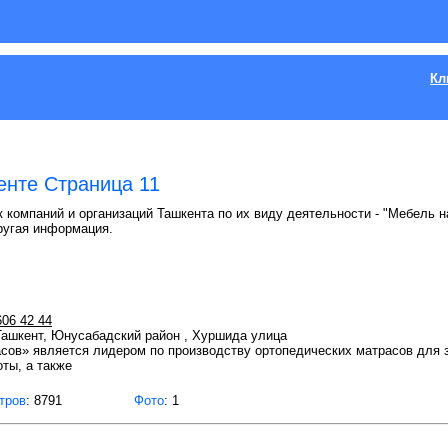
Кл
енте Страница 11
 компаний и организаций Ташкента по их виду деятельности - "Мебель на
ругая информация.
606 42 44
 Ташкент, Юнусабадский район , Хуршида улица
сов» является лидером по производству ортопедических матрасов для з
оты, а также
тров
: 8791
Фото
: 1