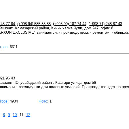
248 77 84
,
(+998 94) 585 38 88
,
(+998 90) 187 74 44
,
(+998 71) 248 87 43
 Ташкент, Алмазарский район, Кичик халка йули, дом 247, офис 8
XON EXCLUSIVE" занимается: - производством, - ремонтом, - обивкой,
тров
: 6311
921 96 43
 Ташкент, Юнусабадский район , Кашгари улица, дом 56
вниманию расладушки для полевых условий. Производство идет по пре
тров
: 4934
Фото
: 1
8
9
10
11
12