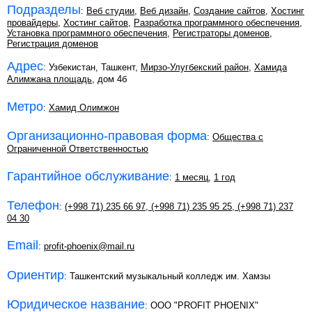
Подразделы
:
Веб студии
,
Веб дизайн
,
Создание сайтов
,
Хостинг
провайдеры
,
Хостинг сайтов
,
Разработка программного обеспечения
,
Установка программного обеспечения
,
Регистраторы доменов
,
Регистрация доменов
Адрес
: Узбекистан, Ташкент,
Мирзо-Улугбекский район
,
Хамида
Алимжана площадь
, дом 4б
Метро
:
Хамид Олимжон
Организационно-правовая форма
:
Общества с
Ограниченной Ответственностью
Гарантийное обслуживание
:
1 месяц
,
1 год
Телефон
:
(+998 71) 235 66 97
,
(+998 71) 235 95 25
,
(+998 71) 237
04 30
Email
:
profit-phoenix@mail.ru
Ориентир
: Ташкентский музыкальный колледж им. Хамзы
Юридическое название
: OOO "PROFIT PHOENIX"