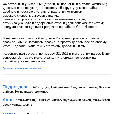
качественный уникальный дизайн, выполненный в стиле компании;
удобную и понятную для посетителей структуру меню сайта;
удобную и простую систему управления контентом;
высокую скорость загрузки страниц;
готовность принять сотни тысяч посетителей в сутки;
оптимизацию кода и содержания страниц для поисковых систем;
продуманную концепцию продвижения сайта в Сети Интернет.
Успешный сайт или любой другой Интернет проект – это наше
правило! Мы не нарушаем правил, а просто делаем все по-своему. В
итоге – доволен клиент и, чего таить, довольны и мы!
позвоните нам сегодня по номеру 3233511 и мы ответим на все Ваши
вопросы. Вы так же можете заполнить онлайн вопросник на
разработку на нашем сайте
Дополнительная информация
Подразделы
:
Веб студии
,
Веб дизайн
,
Создание сайтов
,
Хостинг
сайтов
,
Регистрация доменов
Адрес
: Узбекистан, Ташкент,
Мирзо-Улугбекский район
,
Узбекистон
овози улица
, дом 2