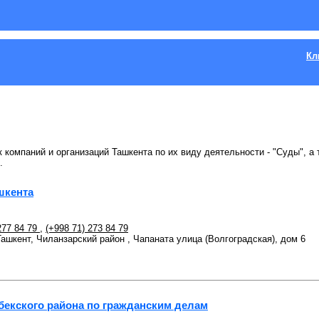
Кл
к компаний и организаций Ташкента по их виду деятельности - "Суды", а
.
шкента
277 84 79
,
(+998 71) 273 84 79
 Ташкент, Чиланзарский район , Чапаната улица (Волгоградская), дом 6
екского района по гражданским делам