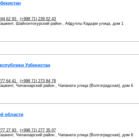
бекистан
244 62 93
,
(+998 71) 239 02 43
 Ташкент, Шайхонтохурский район , Абдуллы Кадыри улица, дом 1
еспублики Узбекистан
277 64 41
,
(+998 71) 273 84 78
 Ташкент, Чиланзарский район , Чапаната улица (Волгоградская), дом 6
й области
277 27 93
,
(+998 71) 277 35 07
 Ташкент, Чиланзарский район , Чапаната улица (Волгоградская), дом 6