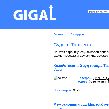
Ташкент
/
Государство
/
Суды в Ташкенте
На этой странице опубликован списо
схемы проезда и другая информация
Хозяйственный суд города Та
Суды
Телефон
:
(+998 71) 
Адрес
: Узбекистан,
Просмотров
: 9472
Межрайонный суд Мирзо-Улугб
Суды