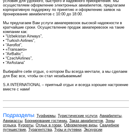
условия для удобного, быстрого и надежного приобретения. Мы
осуществляем оформление электронных авиабилетов, предлагаем
корпоративную поддержку по принятию и оформлению заявок на
бронирование авиабилетов с 10:00 до 18:00.
Мы предлагаем Вам услуги авиаперевозок высокой надежности в
кратчайшие сроки. Осуществление продаж авиаперевозок на такие
компании как:
• “Uzbekistan Airways”,
• “Turkish Airlines”,
• “Aeroflot”,
• «Transaero»
• “AirBaltic”,
• “CzechAirlines”,
• “AirAstana”
Выбирайте себе отдых, о котором Вы всегда мечтали, а мы сделаем
для Вас все, чтобы он стал незабываемым!
S.A INTERNATIONAL – приятный отдых и всегда хорошее настроение
вместе с нами!
Подразделы
:
Турфирмы
,
Туристические услуги
,
Авиабилеты
,
Авиакассы
,
Бронирование гостиниц
,
Заказ авиабилетов
,
Зоны
отдыха
,
Курорты
,
Отдых в горах
,
Оформление визы
,
Свадебное
путешествие
,
Турагентства
,
Туры и путевки
,
Экскурсии