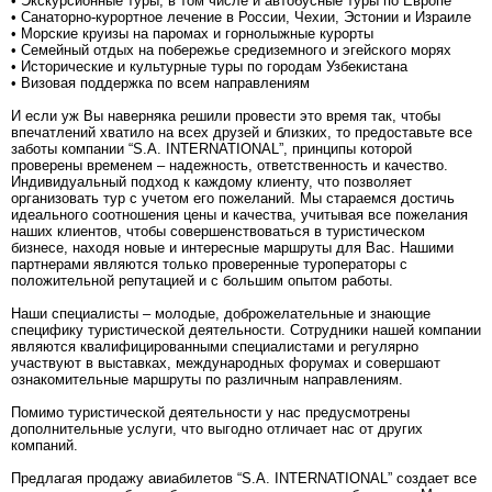
• Экскурсионные туры, в том числе и автобусные туры по Европе
• Санаторно-курортное лечение в России, Чехии, Эстонии и Израиле
• Морские круизы на паромах и горнолыжные курорты
• Семейный отдых на побережье средиземного и эгейского морях
• Исторические и культурные туры по городам Узбекистана
• Визовая поддержка по всем направлениям
И если уж Вы наверняка решили провести это время так, чтобы
впечатлений хватило на всех друзей и близких, то предоставьте все
заботы компании “S.A. INTERNATIONAL”, принципы которой
проверены временем – надежность, ответственность и качество.
Индивидуальный подход к каждому клиенту, что позволяет
организовать тур с учетом его пожеланий. Мы стараемся достичь
идеального соотношения цены и качества, учитывая все пожелания
наших клиентов, чтобы совершенствоваться в туристическом
бизнесе, находя новые и интересные маршруты для Вас. Нашими
партнерами являются только проверенные туроператоры с
положительной репутацией и с большим опытом работы.
Наши специалисты – молодые, доброжелательные и знающие
специфику туристической деятельности. Сотрудники нашей компании
являются квалифицированными специалистами и регулярно
участвуют в выставках, международных форумах и совершают
ознакомительные маршруты по различным направлениям.
Помимо туристической деятельности у нас предусмотрены
дополнительные услуги, что выгодно отличает нас от других
компаний.
Предлагая продажу авиабилетов “S.A. INTERNATIONAL” создает все