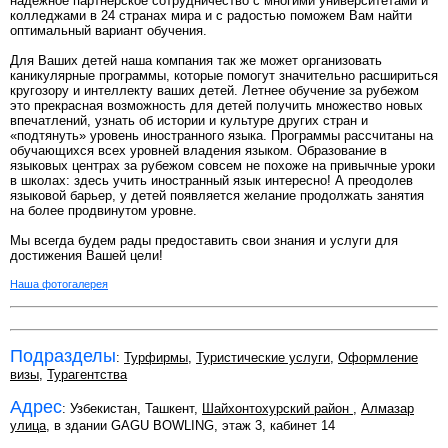
надежное партнерское сотрудничество с многими университетами и
колледжами в 24 странах мира и с радостью поможем Вам найти
оптимальный вариант обучения.
Для Ваших детей наша компания так же может организовать
каникулярные программы, которые помогут значительно расшириться
кругозору и интеллекту ваших детей. Летнее обучение за рубежом
это прекрасная возможность для детей получить множество новых
впечатлений, узнать об истории и культуре других стран и
«подтянуть» уровень иностранного языка. Программы рассчитаны на
обучающихся всех уровней владения языком. Образование в
языковых центрах за рубежом совсем не похоже на привычные уроки
в школах: здесь учить иностранный язык интересно! А преодолев
языковой барьер, у детей появляется желание продолжать занятия
на более продвинутом уровне.
Мы всегда будем рады предоставить свои знания и услуги для
достижения Вашей цели!
Наша фотогалерея
Подразделы
:
Турфирмы
,
Туристические услуги
,
Оформление
визы
,
Турагентства
Адрес
: Узбекистан, Ташкент,
Шайхонтохурский район
,
Алмазар
улица
, в здании GAGU BOWLING, этаж 3, кабинет 14