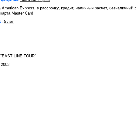
а American Express
,
в рассрочку
,
кредит
,
наличный расчет
,
безналичный 
карта Master Card
е
:
5 лет
 "EAST LINE TOUR"
: 2003