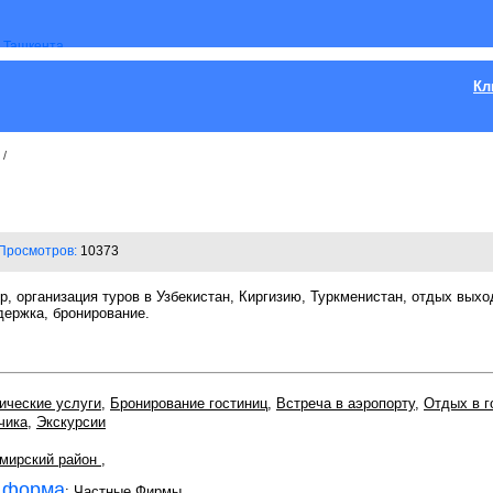
Кл
/
Просмотров:
10373
р, организация туров в Узбекистан, Киргизию, Туркменистан, отдых выхо
держка, бронирование.
ические услуги
,
Бронирование гостиниц
,
Встреча в аэропорту
,
Отдых в г
чика
,
Экскурсии
мирский район
,
 форма
:
Частные Фирмы