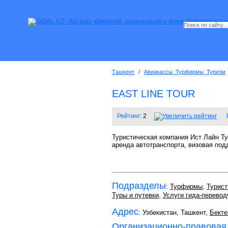
Ташкент
/
Авиакассы, Турфирмы, Туризм
EAST LINE TOUR
Рейтинг:
2
Туристическая компания Ист Лайн Ту
аренда автотранспорта, визовая под
Подразделы
:
Турфирмы
,
Турист
Туры и путевки
,
Услуги гида-перевод
Адрес
: Узбекистан, Ташкент,
Бекте
Организационно-правовая