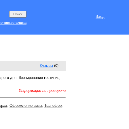
Вход
ючевые слова
Отзывы
(0)
дного дня, бронирование гостиниц,
Информация не проверена
орах
,
Оформление визы
,
Трансфер
,