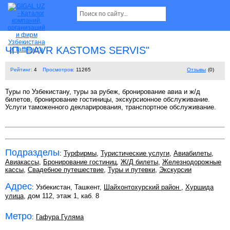
ЧП "DAVR KASTOMS SERVIS"
Рейтинг:
4
Просмотров:
11265
Отзывы
(0)
Туры по Узбекистану, туры за рубеж, бронирование авиа и ж/д
билетов, бронирование гостиницы, экскурсионное обслуживание.
Услуги таможенного декларирования, транспортное обслуживание.
Подразделы
:
Турфирмы
,
Туристические услуги
,
Авиабилеты
,
Авиакассы
,
Бронирование гостиниц
,
Ж/Д билеты
,
Железнодорожные
кассы
,
Свадебное путешествие
,
Туры и путевки
,
Экскурсии
Адрес
: Узбекистан, Ташкент,
Шайхонтохурский район
,
Хуршида
улица
, дом 112, этаж 1, каб. 8
Метро
:
Гафура Гуляма