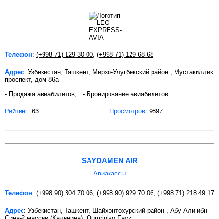
Телефон
:
(+998 71) 129 30 00
,
(+998 71) 129 68 68
Адрес
: Узбекистан, Ташкент, Мирзо-Улугбекский район , Мустакиллик
проспект, дом 86а
- Продажа авиабилетов, - Бронирование авиабилетов.
Рейтинг:
63
Просмотров
: 9897
SAYDAMEN AIR
Авиакассы
Телефон
:
(+998 90) 304 70 06
,
(+998 90) 929 70 06
,
(+998 71) 218 49 17
Адрес
: Узбекистан, Ташкент, Шайхонтохурский район , Абу Али ибн-
Сина-2 массив (Калинина), Qumriniso Fayz