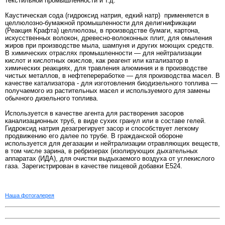
текстильной промышленности и т.д.
Каустическая сода (гидроксид натрия, едкий натр) применяется в
целлюлозно-бумажной промышленности для делигнификации
(Реакция Крафта) целлюлозы, в производстве бумаги, картона,
искусственных волокон, древесно-волоконных плит, для омыления
жиров при производстве мыла, шампуня и других моющих средств.
В химических отраслях промышленности — для нейтрализации
кислот и кислотных окислов, как реагент или катализатор в
химических реакциях, для травления алюминия и в производстве
чистых металлов, в нефтепереработке — для производства масел. В
качестве катализатора - для изготовления биодизельного топлива —
получаемого из растительных масел и используемого для замены
обычного дизельного топлива.
Используется в качестве агента для растворения засоров
канализационных труб, в виде сухих гранул или в составе гелей.
Гидроксид натрия дезагрегирует засор и способствует легкому
продвижению его далее по трубе. В гражданской обороне
используется для дегазации и нейтрализации отравляющих веществ,
в том числе зарина, в ребризерах (изолирующих дыхательных
аппаратах (ИДА), для очистки выдыхаемого воздуха от углекислого
газа. Зарегистрирован в качестве пищевой добавки E524.
Наша фотогалерея