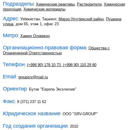
Подразделы
:
Химические реактивы
,
Растворители
,
Химическая
продукция
,
Химические материалы
Адрес
: Узбекистан, Ташкент,
Мирзо-Улугбекский район
,
Пушкина
улица
, дом 65, этаж 1, офис 23
Метро
:
Хамид Олимжон
Организационно-правовая форма
:
Общества с
Ограниченной Ответственностью
Телефон
:
(+998 90) 178 10 73
,
(+998 90) 110 29 80
Email
:
groupsrv@mail.ru
Ориентир
: Бутик "Европа Эксклюзив"
Факс
: 8 (371) 237 11 62
Юридическое название
: OOO "SRV-GROUP"
Год создания организации
: 2010