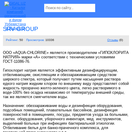
SRV GROUP
Рейтинг:
50
Просмотров:
10336
Отзывы
(0)
ООО «AQUA-CHLORINE» является производителем «ГИПОХЛОРИТА
НАТРИЯ» марки «А» соответствии с техническими условиями
ГОСТ-11086-76.
Гипохлорит натрия является эффективным дезинфицирующим,
отбеливающим, окисляющим и обеззараживающим средством
широкого спектра, который получают путем насыщения раствора
едкого натрия жидким хлором по внешнему виду представляет собой
жидкость прозрачно желто-зеленого цвета, легко растворимого в
воде-100% без осадка независимо от температуры внешней среды,
так же является смягчителем воды.
Назначение: обеззараживание воды и дезинфекция оборудования,
подсобных помещений, плавательных бассейнов, дезинфекция
поверхностей в помещениях, посуды, предметов ухода за больными,
сантех. оборудования, уборочного инвентаря, мед. инструментов,
выделений больных при инфекциях бактериальной этиологии.
Отбеливание белья для банно-прачечного комплекса, для