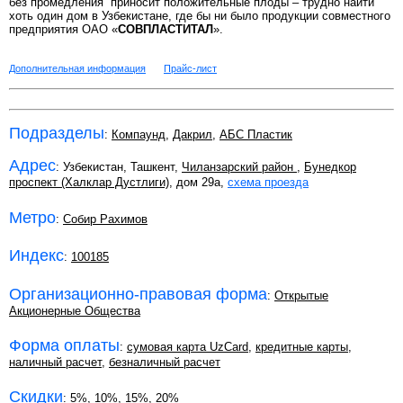
без промедления приносит положительные плоды – трудно найти
хоть один дом в Узбекистане, где бы ни было продукции совместного
предприятия OAO «
СОВПЛАСТИТАЛ
».
Дополнительная информация
Прайс-лист
Подразделы
:
Компаунд
,
Дакрил
,
АБС Пластик
Адрес
: Узбекистан, Ташкент,
Чиланзарский район
,
Бунедкор
проспект (Халклар Дустлиги)
, дом 29а,
схема проезда
Метро
:
Собир Рахимов
Индекс
:
100185
Организационно-правовая форма
:
Открытые
Акционерные Общества
Форма оплаты
:
сумовая карта UzCard
,
кредитные карты
,
наличный расчет
,
безналичный расчет
Скидки
:
5%
,
10%
,
15%
,
20%