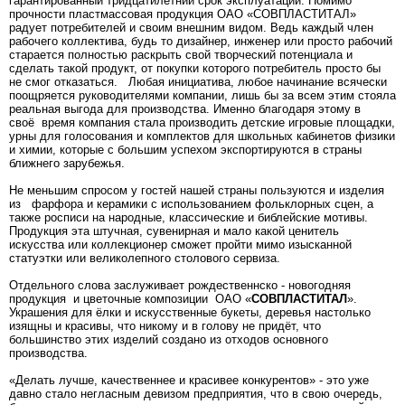
гарантированный тридцатилетний срок эксплуатации. Помимо
прочности пластмассовая продукция OAO «СОВПЛАСТИТАЛ»
радует потребителей и своим внешним видом. Ведь каждый член
рабочего коллектива, будь то дизайнер, инженер или просто рабочий
старается полностью раскрыть свой творческий потенциала и
сделать такой продукт, от покупки которого потребитель просто бы
не смог отказаться. Любая инициатива, любое начинание всячески
поощряется руководителями компании, лишь бы за всем этим стояла
реальная выгода для производства. Именно благодаря этому в
своё время компания стала производить детские игровые площадки,
урны для голосования и комплектов для школьных кабинетов физики
и химии, которые с большим успехом экспортируются в страны
ближнего зарубежья.
Не меньшим спросом у гостей нашей страны пользуются и изделия
из фарфора и керамики с использованием фольклорных сцен, а
также росписи на народные, классические и библейские мотивы.
Продукция эта штучная, сувенирная и мало какой ценитель
искусства или коллекционер сможет пройти мимо изысканной
статуэтки или великолепного столового сервиза.
Отдельного слова заслуживает рождественнско - новогодняя
продукция и цветочные композиции OAO «
СОВПЛАСТИТАЛ
».
Украшения для ёлки и искусственные букеты, деревья настолько
изящны и красивы, что никому и в голову не придёт, что
большинство этих изделий создано из отходов основного
производства.
«Делать лучше, качественнее и красивее конкурентов» - это уже
давно стало негласным девизом предприятия, что в свою очередь,