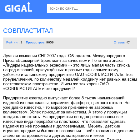
СОВПЛАСТИТАЛ
Рейтинг:
2
Просмотров:
9659
Отзывы
(0)
Лучшая компания СНГ 2007 года. Обладатель Международного
Приза «Всемирный Бриллиант за качество» и Почетного знака
«Лидеры национальных экономик» - это лишь малая часть списка
наград и званий, присуждённых в разные годы совместному
узбекско-итальянскому предприятию OAO «СОВПЛАСТИТАЛ». Без
преувеличения, по количеству медалей холдингу нет равных на всём
постсоветском пространстве. И чем же так хорош OAO
«СОВПЛАСТИТАЛ» и его продукция?
Предприятие ежегодно выпускает более 8 тысяч наименований
изделий из пластмассы, керамики, фарфора, цветного стекла. Но
уже давно известно, что мировое признание не завоюешь
количеством. Успех приходит за качеством. А этого у продукции
холдинга не отнять. На предприятии сегодня реализованы все
известные вида переработки пластмасс, что позволяет сделать
изделия из неё прочными и долговечными. Мебель, детские
игрушки, предметы бытового назначения – всё это намного дешевле
аналогов из древесины и других материалов и имеет