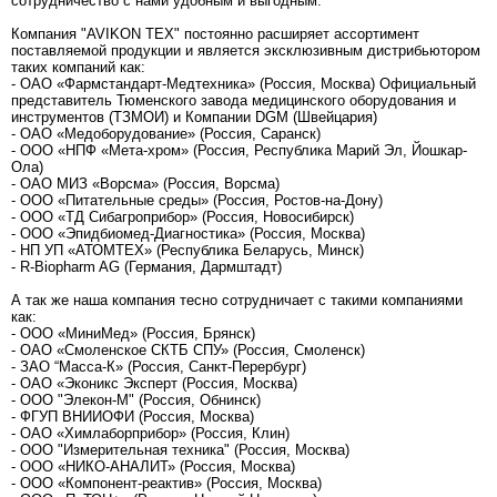
сотрудничество с нами удобным и выгодным.
Компания "AVIKON TEX" постоянно расширяет ассортимент
поставляемой продукции и является эксклюзивным дистрибьютором
таких компаний как:
- ОАО «Фармстандарт-Медтехника» (Россия, Москва) Официальный
представитель Тюменского завода медицинского оборудования и
инструментов (ТЗМОИ) и Компании DGM (Швейцария)
- ОАО «Медоборудование» (Россия, Саранск)
- ООО «НПФ «Мета-хром» (Россия, Республика Марий Эл, Йошкар-
Ола)
- ОАО МИЗ «Ворсма» (Россия, Ворсма)
- ООО «Питательные среды» (Россия, Ростов-на-Дону)
- ООО «ТД Сибагроприбор» (Россия, Новосибирск)
- ООО «Эпидбиомед-Диагностика» (Россия, Москва)
- НП УП «АТОМТЕХ» (Республика Беларусь, Минск)
- R-Biopharm AG (Германия, Дармштадт)
А так же наша компания тесно сотрудничает с такими компаниями
как:
- ООО «МиниМед» (Россия, Брянск)
- ОАО «Смоленское СКТБ СПУ» (Россия, Смоленск)
- ЗАО “Масса-К» (Россия, Санкт-Перербург)
- ОАО «Эконикс Эксперт (Россия, Москва)
- ООО "Элекон-М" (Россия, Обнинск)
- ФГУП ВНИИОФИ (Россия, Москва)
- ОАО «Химлаборприбор» (Россия, Клин)
- ООО "Измерительная техника" (Россия, Москва)
- ООО «НИКО-АНАЛИТ» (Россия, Москва)
- ООО «Компонент-реактив» (Россия, Москва)