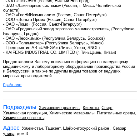
- ООО «ПиТОН+» (Россия, Нижний Новгород)
- ЗАО «Ламинарные системы» (Россия, г. Миасс Челябинской
области)
- ОАО «ГосНИИхиманалит» (Россия, Санкт-Петербург)
- ООО «Вольта Пром» (Россия, Санкт-Петербург)
- ОАО «Ломо» (Россия, Санкт-Петербург)
- ОАО «Гродненский завод торгового машиностроения», (Республика
Беларусь, Гродно)
- ОАО «Лесохимик» (Республика Беларусь, Борисов)
- ООО «Полимастер» (Республика Беларусь, Минск)
- Предприятие АВ «UMEGA» (Литва, Утена, SNOL)
- KAIFENG INDUSTRIAL CO.,LIMITED (г. ТяньЦзинь, Китай)
Предоставляем Вашему вниманию информацию по следующему
медицинскому и лабораторному оборудованию производства России
и Белоруссии, а так же по другим видам товаров от ведущих
мировых производителей.
Прайс-лист
Подразделы
:
Химические реактивы
,
Кислоты
,
Спирт
,
Химическая продукция
,
Химические материалы
,
Питательные среды
,
Химические реагенты
Адрес
: Узбекистан, Ташкент,
Шайхонтохурский район
,
Себзар
улица
, дом 3