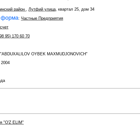
инский район
,
Лутфий улица
, квартал 25, дом 34
 форма
:
Частные Предприятия
счет
98 95) 170 60 70
П "ABDUXALILOV OYBEK MAXMUDJONOVICH"
: 2004
еда
я "O'Z ELIM"