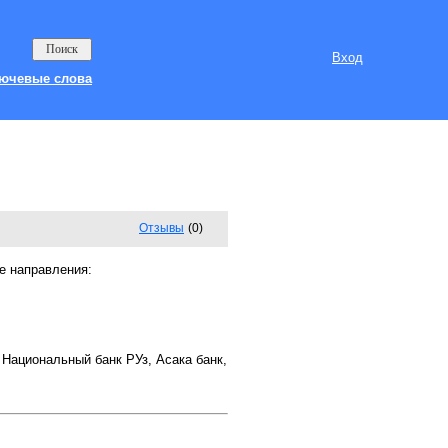
Вход
ючевые слова
Отзывы
(0)
е направления:
 Национальный банк РУз, Асака банк,