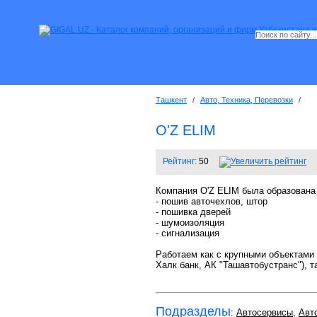
Ташкент
/
Авто, Техника, Перевозки
/
O'Z ELIM
Рейтинг:
50
Компания O'Z ELIM была образована 
- пошив авточехлов, штор
- пошивка дверей
- шумоизоляция
- сигнализация
Работаем как с крупными объектами 
Халк банк, АК "Ташавтобустранс"), 
Подразделы
:
Автосервисы
,
Авт