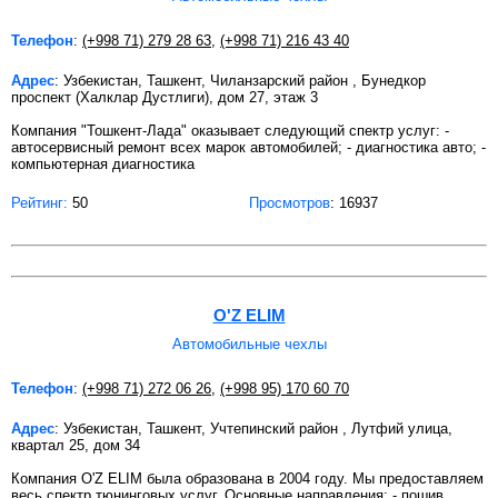
Телефон
:
(+998 71) 279 28 63
,
(+998 71) 216 43 40
Адрес
: Узбекистан, Ташкент, Чиланзарский район , Бунедкор
проспект (Халклар Дустлиги), дом 27, этаж 3
Компания "Тошкент-Лада" оказывает следующий спектр услуг: -
автосервисный ремонт всех марок автомобилей; - диагностика авто; -
компьютерная диагностика
Рейтинг:
50
Просмотров
: 16937
O'Z ELIM
Автомобильные чехлы
Телефон
:
(+998 71) 272 06 26
,
(+998 95) 170 60 70
Адрес
: Узбекистан, Ташкент, Учтепинский район , Лутфий улица,
квартал 25, дом 34
Компания O'Z ELIM была образована в 2004 году. Мы предоставляем
весь спектр тюнинговых услуг. Основные направления: - пошив