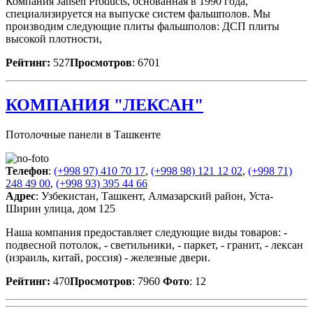
Компания Jansen Products, основанная в 1990 года,
специализируется на выпуске систем фальшполов. Мы
производим следующие плиты фальшполов: ДСП плиты
высокой плотности,
Рейтинг:
527
Просмотров
: 6701
КОМПАНИЯ "ЛЕКСАН"
Потолочные панели в Ташкенте
Телефон
:
(+998 97) 410 70 17
,
(+998 98) 121 12 02
,
(+998 71)
248 49 00
,
(+998 93) 395 44 66
Адрес
: Узбекистан, Ташкент, Алмазарский район, Уста-
Ширин улица, дом 125
Наша компания предоставляет следующие виды товаров: -
подвесной потолок, - светильники, - паркет, - гранит, - лексан
(израиль, китай, россия) - железные двери.
Рейтинг:
470
Просмотров
: 7960
Фото
: 12