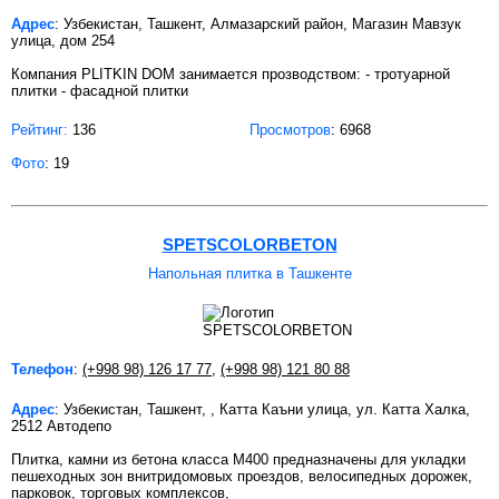
Адрес
: Узбекистан, Ташкент, Алмазарский район, Магазин Мавзук
улица, дом 254
Компания PLITKIN DOM занимается прозводством: - тротуарной
плитки - фасадной плитки
Рейтинг:
136
Просмотров
: 6968
Фото
: 19
SPETSCOLORBETON
Напольная плитка в Ташкенте
Телефон
:
(+998 98) 126 17 77
,
(+998 98) 121 80 88
Адрес
: Узбекистан, Ташкент, , Катта Каъни улица, ул. Катта Халка,
2512 Автодепо
Плитка, камни из бетона класса М400 предназначены для укладки
пешеходных зон внитридомовых проездов, велосипедных дорожек,
парковок, торговых комплексов,